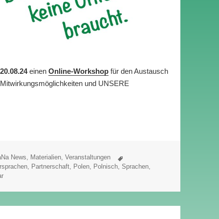
m
20.08.24
einen
Online-Workshop
für den Austausch
RE Mitwirkungsmöglichkeiten und UNSERE
Schlagwörter
aNa News
,
Materialien
,
Veranstaltungen
rsprachen
,
Partnerschaft
,
Polen
,
Polnisch
,
Sprachen
,
ar