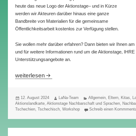
heute das neue Logo der Aktionstage– und in Kürze
werden wir Akteuren darüber hinaus eine ganze
Bandbreite von Materialien für die gemeinsame
Öffentlichkeitsarbeit kostenlos zur Verfügung stellen.
Sie wollen mehr darüber erfahren? Dann bieten wir Ihnen a
und für weitere Informationen rund um die Aktionstage, IH
Unterstützungsangebote an.
Abenteuer Nachbarschaft…
weiterlesen
Veröffentlicht
Autor
Kategorien
12. August 2024
LaNa-Team
Allgemein
,
Eltern
,
Kitas
,
L
am
Aktionslandkarte
,
Aktionstage Nachbarschaft und Sprachen
,
Nachba
Tschechien
,
Tschechisch
,
Workshop
Schreib einen Kommment