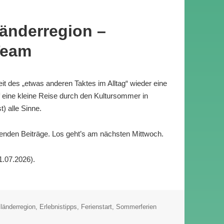
länderregion –
Team
t des „etwas anderen Taktes im Alltag“ wieder eine
f eine kleine Reise durch den Kultursommer in
t) alle Sinne.
nden Beiträge. Los geht’s am nächsten Mittwoch.
1.07.2026).
lagwörter
iländerregion
,
Erlebnistipps
,
Ferienstart
,
Sommerferien