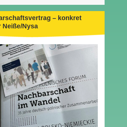
rschaftsvertrag – konkret
er Neiße/Nysa