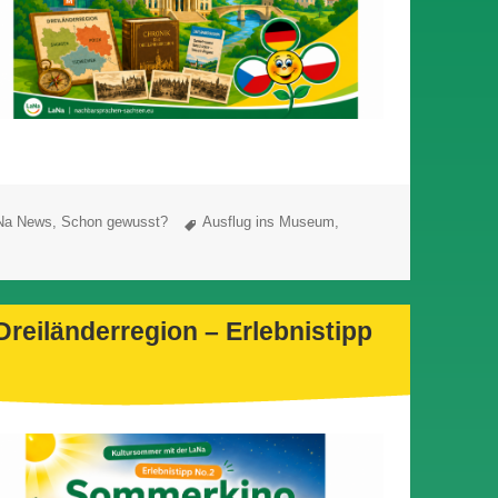
region – Erlebnistipp No.4: Museen grenzenlos
Schlagwörter
Na News
,
Schon gewusst?
Ausflug ins Museum
,
Dreiländerregion – Erlebnistipp