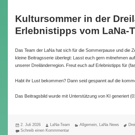
Kultursommer in der Drei
Erlebnistipps vom LaNa-
Das Team der LaNa hat sich für die Sommerpause und die Zei
kleine Beitragsserie überlegt: Lasst euch gern mitnehmen au
unserer Dreiländerregion. Freut euch auf Erlebnistipps für (fas
Habt ihr Lust bekommen? Dann seid gespannt auf die komme
Das Beitragsbild wurde mit Unterstützung von KI generiert (0
Veröffentlicht
Autor
Kategorien
Sch
2. Juli 2026
LaNa-Team
Allgemein
,
LaNa News
Dre
am
Schreib einen Kommmentar