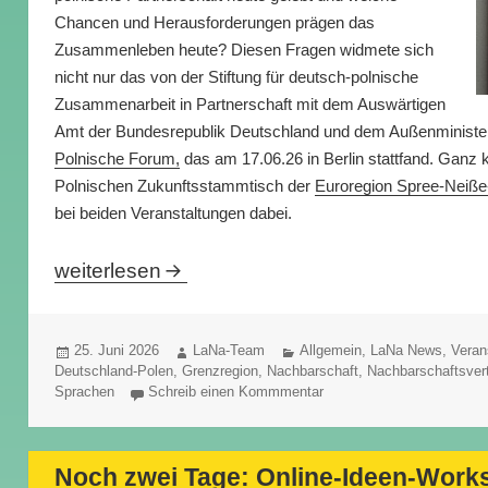
Chancen und Herausforderungen prägen das
Zusammenleben heute? Diesen Fragen widmete sich
nicht nur das von der Stiftung für deutsch-polnische
Zusammenarbeit in Partnerschaft mit dem Auswärtigen
Amt der Bundesrepublik Deutschland und dem Außenminister
Polnische Forum,
das am 17.06.26 in Berlin stattfand. Ganz
Polnischen Zukunftsstammtisch der
Euroregion Spree-Neiße
bei beiden Veranstaltungen dabei.
35 Jahre Deutsch-Polnischer Nachbarschaftsver
weiterlesen
Veröffentlicht
Autor
Kategorien
25. Juni 2026
LaNa-Team
Allgemein
,
LaNa News
,
Veran
am
Deutschland-Polen
,
Grenzregion
,
Nachbarschaft
,
Nachbarschaftsver
Sprachen
Schreib einen Kommmentar
Noch zwei Tage: Online-Ideen-Works