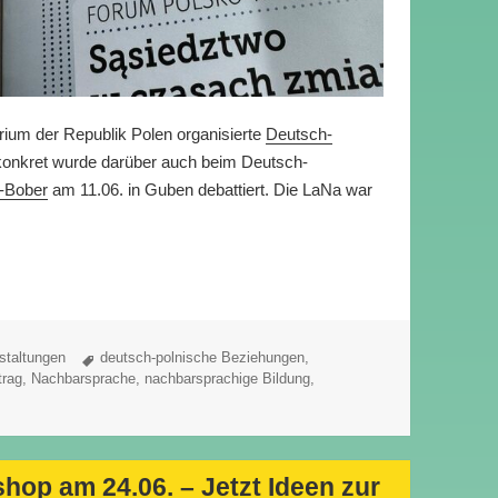
ium der Republik Polen organisierte
Deutsch-
 konkret wurde darüber auch beim Deutsch-
-
Bober
am 11.06. in Guben debattiert. Die LaNa war
trag – konkret gelebt (nicht nur) vor Ort entlang d
Schlagwörter
staltungen
deutsch-polnische Beziehungen
,
trag
,
Nachbarsprache
,
nachbarsprachige Bildung
,
hop am 24.06. – Jetzt Ideen zur