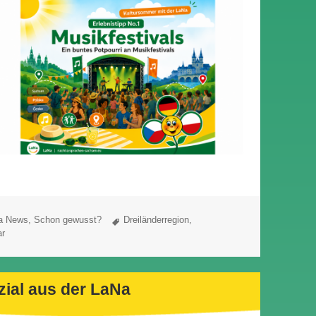
egion – Erlebnistipp No.1: Musikfestivals
Schlagwörter
a News
,
Schon gewusst?
Dreiländerregion
,
ar
ial aus der LaNa