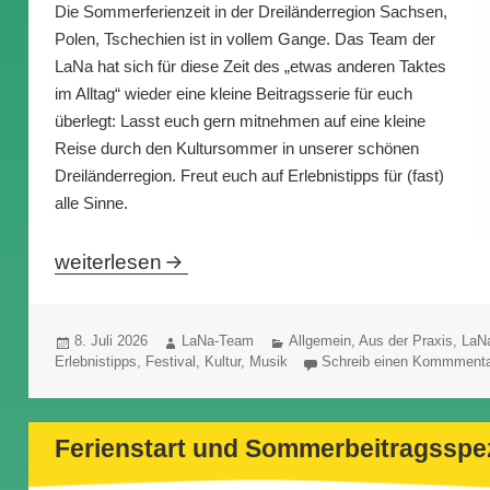
Die Sommerferienzeit in der Dreiländerregion Sachsen,
Polen, Tschechien ist in vollem Gange. Das Team der
LaNa hat sich für diese Zeit des „etwas anderen Taktes
im Alltag“ wieder eine kleine Beitragsserie für euch
überlegt: Lasst euch gern mitnehmen auf eine kleine
Reise durch den Kultursommer in unserer schönen
Dreiländerregion. Freut euch auf Erlebnistipps für (fast)
alle Sinne.
Beitragsserie: Kultursommer in der Dreiländerr
weiterlesen
Veröffentlicht
Autor
Kategorien
8. Juli 2026
LaNa-Team
Allgemein
,
Aus der Praxis
,
LaN
am
Erlebnistipps
,
Festival
,
Kultur
,
Musik
Schreib einen Kommment
Ferienstart und Sommerbeitragsspez