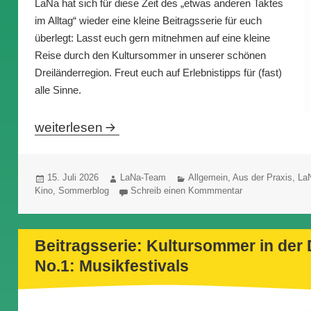
LaNa hat sich für diese Zeit des „etwas anderen Taktes
im Alltag“ wieder eine kleine Beitragsserie für euch
überlegt: Lasst euch gern mitnehmen auf eine kleine
Reise durch den Kultursommer in unserer schönen
Dreiländerregion. Freut euch auf Erlebnistipps für (fast)
alle Sinne.
Beitragsserie: Kultursommer in der Dreiländer
weiterlesen
Veröffentlicht
Autor
Kategorien
15. Juli 2026
LaNa-Team
Allgemein
,
Aus der Praxis
,
La
am
Kino
,
Sommerblog
Schreib einen Kommmentar
Beitragsserie: Kultursommer in der 
No.1: Musikfestivals