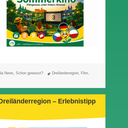
region – Erlebnistipp No.2: Sommerkino
Schlagwörter
Na News
,
Schon gewusst?
Dreiländerregion
,
Film
,
Dreiländerregion – Erlebnistipp