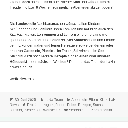
Großen doch da manchmal auch wieder Kind und würden uns mit
Freude in 6 bzw. 8 Wochen sommerliche Abenteuer stürzen, oder?
Die
Landesstelle Nachbarsprachen
wünscht allen Kindern,
Schülerinnen und Schülern, ihren Familien und natürlich auch den
Kita-Fachkräften, Lehrerinnen und Lehrern eine erholsame wie
spannende Sommer- und Ferienzeit, viel Sonnenschein und Freude
beim Erkunden naher und ferner Reiseziele sowie bei der ein oder
anderen Gartenfete, Picknicks im Freien, Schwimmen im See, …
Sucht ihr dazu noch leckere Rezepte für den einen oder anderen
Höhepunkt in den nächsten Wochen? Dann hat das Team der LaNa
etwas für euch:
Ferienstart für Schulkinder in der Dreiländerregion
weiterlesen
Veröffentlicht
Autor
Kategorien
30. Juni 2025
LaNa-Team
Allgemein
,
Eltern
,
Kitas
,
LaNa
am
Schlagwörter
News
Dreiländerregion
,
Ferien
,
Polen
,
Rezepte
,
Sachsen
,
sommer
,
Tschechien
,
Wortschatz
Schreib einen Kommmentar