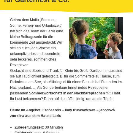
Getreu dem Motto „Sommer,
Sonne, Ferien- und Urlaubszeit“
hat sich das Team der LaNa eine
kleine Beitragsserie für die
kommende Zeit ausgedacht: Wir
stellen euch jede Woche ein
unkompliziertes und obendrein
sehr leckeres, sommerliches
Rezept vor.
Gedacht sind Speis und Trank für Klein bis Groß. Darüber hinaus sind
sie auf Tauglichkeit getestet, z. B. für die Sommerfete zu Hause, zum
Picknicken am See, als Mitbringsel für einen Besuch bei Freunden im
Nachbarland, … Als Sonderbeilage bringt jedes Rezept einen
passenden
Sommerwortschatz in den Nachbarsprachen
mit. Habt
ihr Lust bekommen? Dann auf die Löffel, fertig, ran an die Töpfe!
Heute im Angebot: Erdbeereis – lody truskawkowe – jahodová
zmrzlina aus dem Hause Laris
Zubereitungszeit:
30 Minuten
Gefrierzeit:
max. 6 Stunden