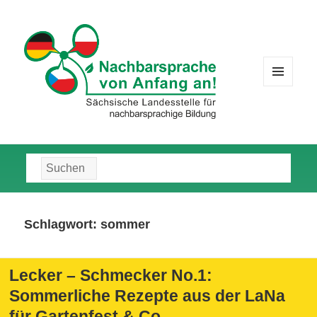
MENÜ
UND
WIDGETS
Suche
nach:
Schlagwort:
sommer
Lecker – Schmecker No.1:
Sommerliche Rezepte aus der LaNa
für Gartenfest & Co.