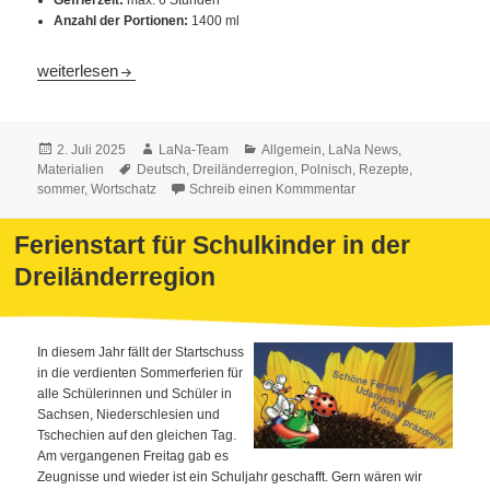
Anzahl der Portionen:
1400 ml
Lecker – Schmecker No.1: Sommerliche Rezepte aus der LaNa 
weiterlesen
Veröffentlicht
Autor
Kategorien
2. Juli 2025
LaNa-Team
Allgemein
,
LaNa News
,
am
Schlagwörter
Materialien
Deutsch
,
Dreiländerregion
,
Polnisch
,
Rezepte
,
sommer
,
Wortschatz
Schreib einen Kommmentar
Ferienstart für Schulkinder in der
Dreiländerregion
In diesem Jahr fällt der Startschuss
in die verdienten Sommerferien für
alle Schülerinnen und Schüler in
Sachsen, Niederschlesien und
Tschechien auf den gleichen Tag.
Am vergangenen Freitag gab es
Zeugnisse und wieder ist ein Schuljahr geschafft. Gern wären wir