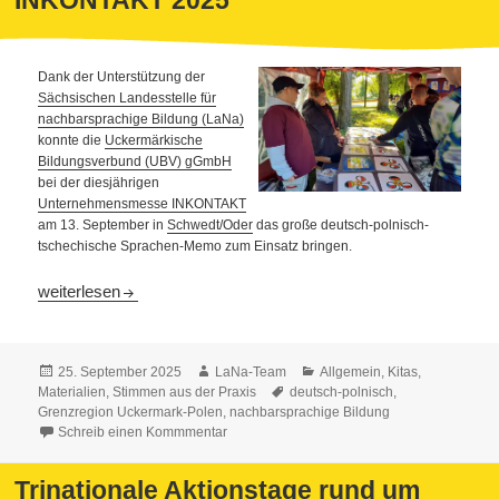
Dank der Unterstützung der
Sächsischen Landesstelle für
nachbarsprachige Bildung (LaNa)
konnte die
Uckermärkische
Bildungsverbund (UBV) gGmbH
bei der diesjährigen
Unternehmensmesse INKONTAKT
am 13. September in
Schwedt/Oder
das große deutsch-polnisch-
tschechische Sprachen-Memo zum Einsatz bringen.
Dreisprachiges Memo-Spiel auf der uckermärkischen Firme
weiterlesen
Veröffentlicht
Autor
Kategorien
25. September 2025
LaNa-Team
Allgemein
,
Kitas
,
am
Schlagwörter
Materialien
,
Stimmen aus der Praxis
deutsch-polnisch
,
Grenzregion Uckermark-Polen
,
nachbarsprachige Bildung
Schreib einen Kommmentar
Trinationale Aktionstage rund um