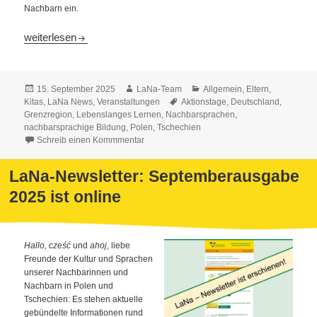
Nachbarn ein.
Trinationale Aktionstage rund um Nachbarschaft und Sprachen: J
weiterlesen
Veröffentlicht
Autor
Kategorien
15. September 2025
LaNa-Team
Allgemein
,
Eltern
,
am
Schlagwörter
Kitas
,
LaNa News
,
Veranstaltungen
Aktionstage
,
Deutschland
,
Grenzregion
,
Lebenslanges Lernen
,
Nachbarsprachen
,
nachbarsprachige Bildung
,
Polen
,
Tschechien
Schreib einen Kommmentar
LaNa-Newsletter: Septemberausgabe
2025 ist online
Hallo, cześć
und
ahoj
, liebe
Freunde der Kultur und Sprachen
unserer Nachbarinnen und
Nachbarn in Polen und
Tschechien: Es stehen aktuelle
gebündelte Informationen rund