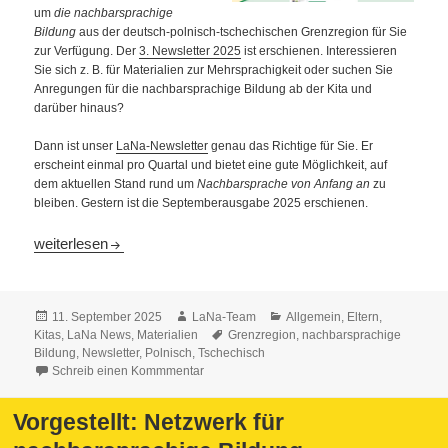
um
die nachbarsprachige
Bildung
aus der deutsch-polnisch-tschechischen Grenzregion für Sie
zur Verfügung. Der
3. Newsletter 2025
ist erschienen. Interessieren
Sie sich z. B. für Materialien zur Mehrsprachigkeit oder suchen Sie
Anregungen für die nachbarsprachige Bildung ab der Kita und
darüber hinaus?
Dann ist unser
LaNa-Newsletter
genau das Richtige für Sie. Er
erscheint einmal pro Quartal und bietet eine gute Möglichkeit, auf
dem aktuellen Stand rund um
Nachbarsprache von Anfang an
zu
bleiben. Gestern ist die Septemberausgabe 2025 erschienen.
LaNa-Newsletter: Septemberausgabe 2025 ist online
weiterlesen
Veröffentlicht
Autor
Kategorien
11. September 2025
LaNa-Team
Allgemein
,
Eltern
,
am
Schlagwörter
Kitas
,
LaNa News
,
Materialien
Grenzregion
,
nachbarsprachige
Bildung
,
Newsletter
,
Polnisch
,
Tschechisch
Schreib einen Kommmentar
Vorgestellt: Netzwerk für