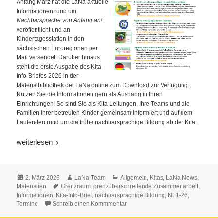
Anfang März hat die LaNa aktuelle
Informationen rund um
Nachbarsprache von Anfang an!
veröffentlicht und an
Kindertagesstätten in den
sächsischen Euroregionen per
Mail versendet. Darüber hinaus
steht die erste Ausgabe des Kita-
Info-Briefes 2026 in der
Materialbibliothek der LaNa online zum Download
zur Verfügung.
Nutzen Sie die Informationen gern als Aushang in Ihren
Einrichtungen! So sind Sie als Kita-Leitungen, Ihre Teams und die
Familien Ihrer betreuten Kinder gemeinsam informiert und auf dem
Laufenden rund um die frühe nachbarsprachige Bildung ab der Kita.
Kitas hergehört: Kita-Info-Brief 1/2026 ist versendet
weiterlesen
Veröffentlicht
Autor
Kategorien
2. März 2026
LaNa-Team
Allgemein
,
Kitas
,
LaNa News
,
am
Schlagwörter
Materialien
Grenzraum
,
grenzüberschreitende Zusammenarbeit
,
Informationen
,
Kita-Info-Brief
,
nachbarsprachige Bildung
,
NL1-26
,
Termine
Schreib einen Kommmentar