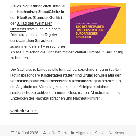
Am
23. September 2026
findet an
der
Hochschule Zittau/Görlitz in
der BlueBox
(Campus Görlitz)
der
3. Tag des Weimarer
Dreiecks
statt. Auch in diesem
Jahr wird er mit dem
Tag der
europäischen Sprachen
zusammen gefeiert – ein schöner
Anlass, um schon die Jüngsten mit der Vielfalt Europas in Berührung
zu bringen.
Die
Sächsische Landesstelle für nachbarsprachige Bildung (LaNa)
lädt insbesondere
Kindertagesstätten und Grundschulen aus der
sächsisch-polnisch-tschechischen Dreiländerregion
herzlich ein,
die Angebote am Vormittag zu nutzen. Im Mittelpunkt stehen
spielerische Sprachbegegnungen, Geschichten, Märchen und das
Entdecken der Nachbarsprachen und Nachbarkulturen.
Europa spielerisch entdecken: Kitas und Grundschulen zum 3.
weiterlesen
Veröffentlicht
Autor
Kategorien
16. Juni 2026
LaNa-Team
Allgemein
,
Kitas
,
LaNa News
,