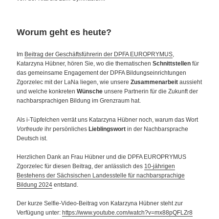
Worum geht es heute?
Im
Beitrag der Geschäftsführerin der DPFA EUROPRYMUS
,
Katarzyna Hübner, hören Sie, wo die thematischen
Schnittstellen
für
das gemeinsame Engagement der DPFA Bildungseinrichtungen
Zgorzelec mit der LaNa liegen, wie unsere
Zusammenarbeit
aussieht
und welche konkreten
Wünsche
unsere Partnerin für die Zukunft der
nachbarsprachigen Bildung im Grenzraum hat.
Als i-Tüpfelchen verrät uns Katarzyna Hübner noch, warum das Wort
Vorfreude
ihr persönliches
Lieblingswort
in der Nachbarsprache
Deutsch ist.
Herzlichen Dank an Frau Hübner und die DPFA EUROPRYMUS
Zgorzelec für diesen Beitrag, der anlässlich des
10-jährigen
Bestehens der Sächsischen Landesstelle für nachbarsprachige
Bildung 2024
entstand.
Der kurze Selfie-Video-Beitrag von Katarzyna Hübner steht zur
Verfügung unter:
https://www.youtube.com/watch?v=mx88pQFLZr8