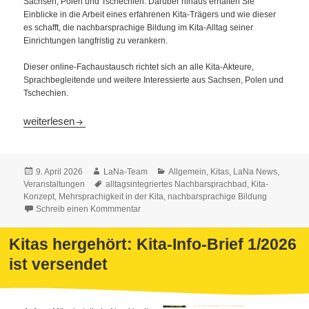
Sachsen, Polen und Tschechien. Darüber hinaus erhalten Sie
Einblicke in die Arbeit eines erfahrenen Kita-Trägers und wie dieser
es schafft, die nachbarsprachige Bildung im Kita-Alltag seiner
Einrichtungen langfristig zu verankern.
Dieser online-Fachaustausch richtet sich an alle Kita-Akteure,
Sprachbegleitende und weitere Interessierte aus Sachsen, Polen und
Tschechien.
21. April: čaj & kawa mit der LaNa – Nachbarsprachige Bildung 
weiterlesen
Veröffentlicht
Autor
Kategorien
9. April 2026
LaNa-Team
Allgemein
,
Kitas
,
LaNa News
,
am
Schlagwörter
Veranstaltungen
alltagsintegriertes Nachbarsprachbad
,
Kita-
Konzept
,
Mehrsprachigkeit in der Kita
,
nachbarsprachige Bildung
Schreib einen Kommmentar
Kitas hergehört: Kita-Info-Brief 1/2026
ist versendet