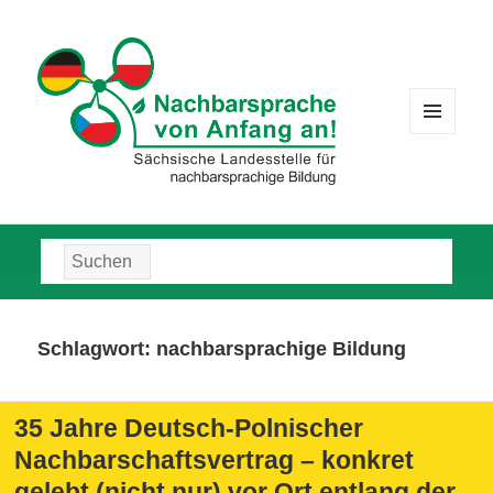
MENÜ
UND
WIDGETS
Suche
nach:
Schlagwort:
nachbarsprachige Bildung
35 Jahre Deutsch-Polnischer
Nachbarschaftsvertrag – konkret
gelebt (nicht nur) vor Ort entlang der