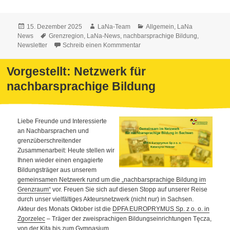
Veröffentlicht
Autor
Kategorien
15. Dezember 2025
LaNa-Team
Allgemein
,
LaNa
am
Schlagwörter
News
Grenzregion
,
LaNa-News
,
nachbarsprachige Bildung
,
Newsletter
Schreib einen Kommmentar
Vorgestellt: Netzwerk für
nachbarsprachige Bildung
Liebe Freunde und Interessierte
an Nachbarsprachen und
grenzüberschreitender
Zusammenarbeit: Heute stellen wir
Ihnen wieder einen engagierte
Bildungsträger aus unserem
gemeinsamen Netzwerk rund um die „nachbarsprachige Bildung im
Grenzraum“
vor. Freuen Sie sich auf diesen Stopp auf unserer Reise
durch unser vielfältiges Akteursnetzwerk (nicht nur) in Sachsen.
Akteur des Monats Oktober ist die
DPFA EUROPRYMUS Sp. z o. o. in
Zgorzelec
– Träger der zweisprachigen Bildungseinrichtungen Tęcza,
von der Kita bis zum Gymnasium.