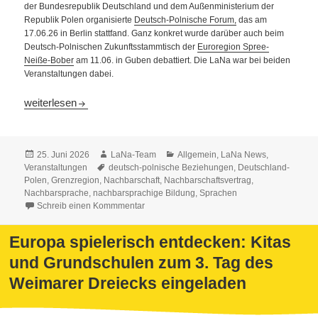
der Bundesrepublik Deutschland und dem Außenministerium der
Republik Polen organisierte
Deutsch-Polnische Forum,
das am
17.06.26 in Berlin stattfand. Ganz konkret wurde darüber auch beim
Deutsch-Polnischen Zukunftsstammtisch der
Euroregion Spree-
Neiße-
Bober
am 11.06. in Guben debattiert. Die LaNa war bei beiden
Veranstaltungen dabei.
35 Jahre Deutsch-Polnischer Nachbarschaftsvertrag – konkret g
weiterlesen
Veröffentlicht
Autor
Kategorien
25. Juni 2026
LaNa-Team
Allgemein
,
LaNa News
,
am
Schlagwörter
Veranstaltungen
deutsch-polnische Beziehungen
,
Deutschland-
Polen
,
Grenzregion
,
Nachbarschaft
,
Nachbarschaftsvertrag
,
Nachbarsprache
,
nachbarsprachige Bildung
,
Sprachen
Schreib einen Kommmentar
Europa spielerisch entdecken: Kitas
und Grundschulen zum 3. Tag des
Weimarer Dreiecks eingeladen