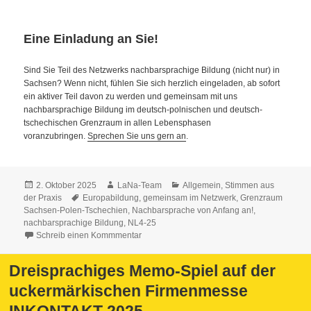
Eine Einladung an Sie!
Sind Sie Teil des Netzwerks nachbarsprachige Bildung (nicht nur) in
Sachsen? Wenn nicht, fühlen Sie sich herzlich eingeladen, ab sofort
ein aktiver Teil davon zu werden und gemeinsam mit uns
nachbarsprachige Bildung im deutsch-polnischen und deutsch-
tschechischen Grenzraum in allen Lebensphasen
voranzubringen.
Sprechen Sie uns gern an
.
Veröffentlicht
Autor
Kategorien
2. Oktober 2025
LaNa-Team
Allgemein
,
Stimmen aus
am
Schlagwörter
der Praxis
Europabildung
,
gemeinsam im Netzwerk
,
Grenzraum
Sachsen-Polen-Tschechien
,
Nachbarsprache von Anfang an!
,
nachbarsprachige Bildung
,
NL4-25
Schreib einen Kommmentar
Dreisprachiges Memo-Spiel auf der
uckermärkischen Firmenmesse
INKONTAKT 2025