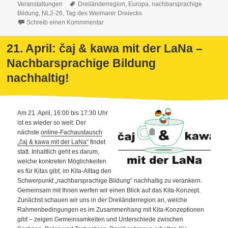
am
Schlagwörter
Veranstaltungen
Dreiländerregion
,
Europa
,
nachbarsprachige
Bildung
,
NL2-26
,
Tag des Weimarer Dreiecks
Schreib einen Kommmentar
21. April: čaj & kawa mit der LaNa –
Nachbarsprachige Bildung
nachhaltig!
Am 21. April, 16:00 bis 17:30 Uhr
ist es wieder so weit: Der
nächste
online-Fachaustausch
„čaj & kawa mit der LaNa“
findet
statt. Inhaltlich geht es darum,
welche konkreten Möglichkeiten
es für Kitas gibt, im Kita-Alltag den
Schwerpunkt „nachbarsprachige Bildung“ nachhaltig zu verankern.
Gemeinsam mit Ihnen werfen wir einen Blick auf das Kita-Konzept.
Zunächst schauen wir uns in der Dreiländerregion an, welche
Rahmenbedingungen es im Zusammenhang mit Kita-Konzeptionen
gibt – zeigen Gemeinsamkeiten und Unterschiede zwischen