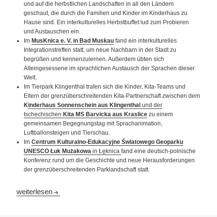
und auf die herbstlichen Landschaften in all den Ländern
geschaut, die durch die Familien und Kinder im Kinderhaus zu
Hause sind. Ein interkulturelles Herbstbuffet lud zum Probieren
und Austauschen ein.
Im
MusKnica e. V. in Bad Muskau
fand ein interkulturelles
Integrationstreffen statt, um neue Nachbarn in der Stadt zu
begrüßen und kennenzulernen. Außerdem übten sich
Alteingesessene im sprachlichen Austausch der Sprachen dieser
Welt.
Im Tierpark Klingenthal trafen sich die Kinder, Kita-Teams und
Eltern der grenzüberschreitenden Kita-Partnerschaft zwischen dem
K
inderhaus Sonnenschein aus Klingenthal
und der
tschechischen
Kita MS Barvicka aus Kraslice
zu einem
gemeinsamen Begegnungstag mit Sprachanimation,
Luftballonsteigen und Tierschau.
Im
Centrum Kulturalno-Edukacyjne Światowego Geoparku
UNESCO Łuk Mużakowa
in Łęknica
fand eine deutsch-polnische
Konferenz rund um die Geschichte und neue Herausforderungen
der grenzüberschreitenden Parklandschaft statt.
Abenteuer Nachbarschaft: Aktionen zum Weltkindertag
weiterlesen