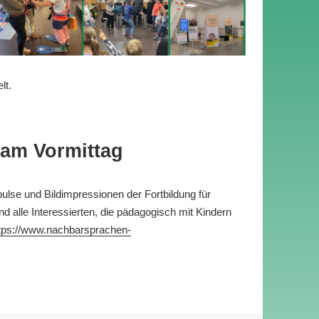
elt.
 am Vormittag
ulse und Bildimpressionen der Fortbildung für
d alle Interessierten, die pädagogisch mit Kindern
tps://www.nachbarsprachen-
bt Erfolgsgeschichte