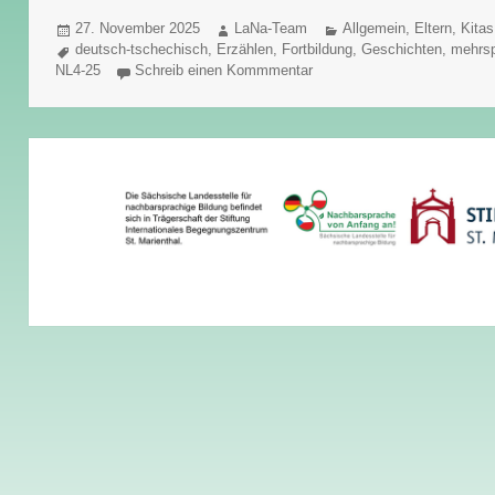
Veröffentlicht
Autor
Kategorien
27. November 2025
LaNa-Team
Allgemein
,
Eltern
,
Kitas
am
Schlagwörter
deutsch-tschechisch
,
Erzählen
,
Fortbildung
,
Geschichten
,
mehrsp
NL4-25
Schreib einen Kommmentar