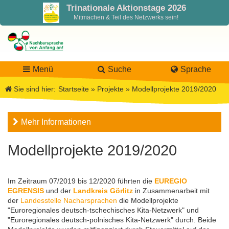
Trinationale Aktionstage 2026
Mitmachen & Teil des Netzwerks sein!
Menü
Suche
Sprache
Sie sind hier:
Startseite
»
Projekte
»
Modellprojekte 2019/2020
LaNa
Mehr Informationen
Über LaNa
Aktuelles
Modellprojekte 2019/2020
Unser Leitbild
Förderung
Blog LaNa
Im Zeitraum 07/2019 bis 12/2020 führten die
EUREGIO
EGRENSIS
und der
Landkreis Görlitz
in Zusammenarbeit mit
DPJW Zentralstelle
Materialien
Newsletter
der
Landesstelle Nacharsprachen
die Modellprojekte
"Euroregionales deutsch-tschechisches Kita-Netzwerk" und
"Euroregionales deutsch-polnisches Kita-Netzwerk" durch. Beide
Termine, Veranstaltungen
Materialbibliothek
Projekte
Team