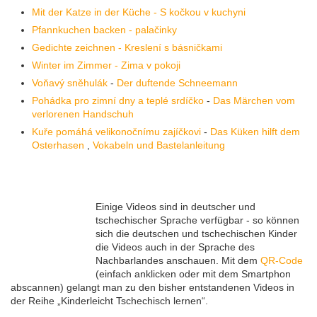
Mit der Katze in der Küche - S kočkou v kuchyni
Pfannkuchen backen - palačinky
Gedichte zeichnen - Kreslení s básničkami
Winter im Zimmer - Zima v pokoji
Voňavý sněhulák
-
Der duftende Schneemann
Pohádka pro zimní dny a teplé srdíčko
-
Das Märchen vom
verlorenen Handschuh
Kuře pomáhá velikonočnímu zajíčkovi
-
Das Küken hilft dem
Osterhasen
,
Vokabeln und Bastelanleitung
Einige Videos sind in deutscher und
tschechischer Sprache verfügbar - so können
sich die deutschen und tschechischen Kinder
die Videos auch in der Sprache des
Nachbarlandes anschauen. Mit dem
QR-Code
(einfach anklicken oder mit dem Smartphon
abscannen) gelangt man zu den bisher entstandenen Videos in
der Reihe „Kinderleicht Tschechisch lernen“.