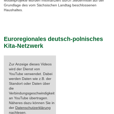
Modellprojekte wurden mitfinanziert durch Steuermittel auf der
Grundlage des vom Sächsischen Landtag beschlossenen
Feste, Feiertage, Schulferien
Interreg SN-CZ 2021-2026
Wegweiser NiKiS
Aktionstage
Kontakt
Haushaltes.
Interreg BB-PL 2021-2027
Ausschreibungen
Aktionslandkarte
Elternratgeber
Serie Biedronka, Maus & Žába
Interreg PLSN 2014-2020
Mitwirkung anmelden
Euroregionales deutsch-polnisches
Kita-Netzwerk
Informationen für Mitwirkende
Modellprojekte 2019/2020
Nachbarsprachkoffer
Übersicht Mitwirkende
Wanderausstellung
Zur Anzeige dieses Videos
wird der Dienst von
Öffentlichkeitsarbeit
YouTube verwendet. Dabei
werden Daten wie z.B. der
Standort oder Daten über
Archiv
die
Verbindungsgeschwindigkeit
Aktionstage 2025
an YouTube übertragen.
Näheres dazu können Sie in
der
Datenschutzerklärung
Aktionstage 2024
nachlesen.