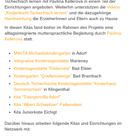
Tschechisch lernen mit Pavlína Kellerová in einem Teil der
Einrichtungen angeboten. Weiterhin unterstützen die
Videos
„Kinderleicht Tschechisch lernen“
und die dazugehörige
Handreichung
die ErzieherInnen und Eltern auch zu Hause.
In diesen Kitas fand bisher im Rahmen des Projekts eine
alltagsintegrierte muttersprachliche Begleitung durch
Pavlína
Kellerová
statt:
MIKITA Michaeliskindergarten
in Adorf
Integrative Kindertagesstätte
Marieney
Kindertagesstätte "Elsternest"
Bad Elster
Kindergarten "Quellenzwerge"
Bad Brambach
Deutsch-Tschechische Kindertagesstätte "Kinderhaus
Sonnenschein"
in Klingenthal
Kita "Zwergenvilla Adorf"
Kita "Albert Schweitzer" Falkenstein
Kita Juniorkiste Eichigt
Darüber hinaus arbeiten folgende Kitas und Einrichtungen im
Netzwerk mit: