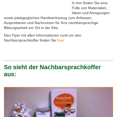
In ihm finden Sie eine
Fülle von Materialien,
Feste, Feiertage, Schulferien
Interreg SN-CZ 2021-2026
Wegweiser NiKiS
Aktionstage
Kontakt
Ideen und Anregungen
sowie pädagogisches Handwerkszeug zum Anfassen,
Interreg BB-PL 2021-2027
Ausschreibungen
Aktionslandkarte
Elternratgeber
Ausprobieren und Nachnutzen für Ihre nachbarsprachige
Bildungsarbeit vor Ort in der Kita.
Serie Biedronka, Maus & Žába
Interreg PLSN 2014-2020
Mitwirkung anmelden
Den Flyer mit allen Informationen rund um den
Nachbarsprachkoffer finden Sie
hier
.
Informationen für Mitwirkende
Modellprojekte 2019/2020
Nachbarsprachkoffer
Übersicht Mitwirkende
Wanderausstellung
So sieht der Nachbarsprachkoffer
aus
:
Öffentlichkeitsarbeit
Archiv
Aktionstage 2025
Aktionstage 2024