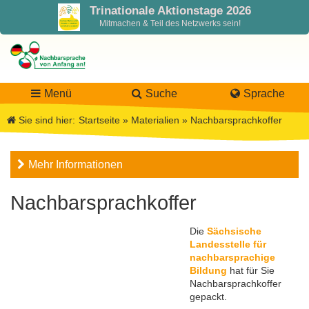
Trinationale Aktionstage 2026
Mitmachen & Teil des Netzwerks sein!
Menü
Suche
Sprache
Sie sind hier:
Startseite
»
Materialien
»
Nachbarsprachkoffer
LaNa
Mehr Informationen
Über LaNa
Aktuelles
Nachbarsprachkoffer
Unser Leitbild
Förderung
Blog LaNa
Die
Sächsische
Landesstelle für
nachbarsprachige
DPJW Zentralstelle
Materialien
Newsletter
Bildung
hat für Sie
Nachbarsprachkoffer
gepackt.
Termine, Veranstaltungen
Materialbibliothek
Projekte
Team