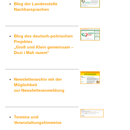
Blog der Landesstelle
Nachbarsprachen
Feste, Feiertage, Schulferien
Interreg SN-CZ 2021-2026
Wegweiser NiKiS
Aktionstage
Kontakt
Interreg BB-PL 2021-2027
Ausschreibungen
Aktionslandkarte
Elternratgeber
Blog des deutsch-polnischen
Serie Biedronka, Maus & Žába
Interreg PLSN 2014-2020
Mitwirkung anmelden
Projektes
„Groß und Klein gemeinsam –
Duzi i Mali razem“
Informationen für Mitwirkende
Modellprojekte 2019/2020
Nachbarsprachkoffer
Übersicht Mitwirkende
Wanderausstellung
Newsletterarchiv mit der
Öffentlichkeitsarbeit
Möglichkeit
zur Newsletteranmeldung
Archiv
Aktionstage 2025
Termine und
Veranstaltungshinweise
Aktionstage 2024