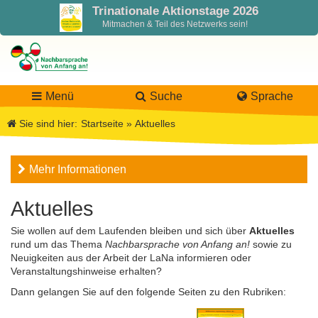
Trinationale Aktionstage 2026
Mitmachen & Teil des Netzwerks sein!
Menü
Suche
Sprache
Sie sind hier:
Startseite
»
Aktuelles
LaNa
Mehr Informationen
Über LaNa
Aktuelles
Aktuelles
Sie wollen auf dem Laufenden bleiben und sich über
Aktuelles
Unser Leitbild
Förderung
Blog LaNa
rund um das Thema
Nachbarsprache von Anfang an!
sowie zu
Neuigkeiten aus der Arbeit der LaNa informieren oder
DPJW Zentralstelle
Materialien
Newsletter
Veranstaltungshinweise erhalten?
Dann gelangen Sie auf den folgende Seiten zu den Rubriken:
Termine, Veranstaltungen
Materialbibliothek
Projekte
Team