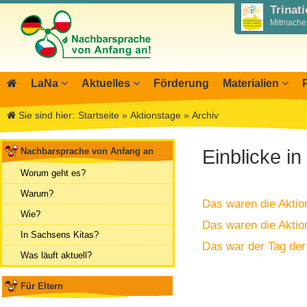
Trinat
Mitmachen
LaNa
Aktuelles
Förderung
Materialien
Über LaNa
Blog LaNa
Materialbibliothek
Aktio
I
Sie sind hier:
Startseite
»
Aktionstage
»
Archiv
Unser Leitbild
Newsletter
Wegweiser NiKiS
Mitwi
I
DPJW Zentralstelle
Termine, Veranstaltungen
Elternratgeber
Infor
I
Nachbarsprache von Anfang an
Einblicke in
Team
Feste, Feiertage, Schulferien
Serie Biedronka, M
Übers
M
Worum geht es?
Kontakt
Ausschreibungen
Nachbarsprachkoffe
Öffent
Warum?
Das waren die Aktio
Aktionstage 2025
Wanderausstellung
Archiv
Wie?
Das waren die Aktio
Aktionstage 2024
In Sachsens Kitas?
Das war der Tag de
Tag der Nachbarsprachen 2023
Was läuft aktuell?
Für Eltern