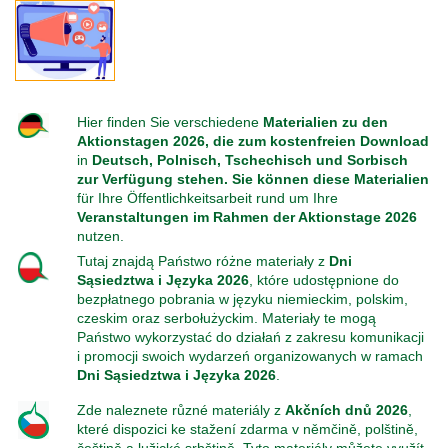
Feste, Feiertage, Schulferien
Interreg SN-CZ 2021-2026
Wegweiser NiKiS
Aktionstage
Kontakt
Interreg BB-PL 2021-2027
Ausschreibungen
Aktionslandkarte
Elternratgeber
Hier finden Sie verschiedene
Materialien zu den
Serie Biedronka, Maus & Žába
Interreg PLSN 2014-2020
Mitwirkung anmelden
Aktionstagen 2026, die zum kostenfreien Download
in
Deutsch, Polnisch, Tschechisch und Sorbisch
zur Verfügung stehen. Sie können diese Materialien
Informationen für Mitwirkende
Modellprojekte 2019/2020
Nachbarsprachkoffer
für Ihre Öffentlichkeitsarbeit rund um Ihre
Veranstaltungen im Rahmen der Aktionstage
2026
Übersicht Mitwirkende
Wanderausstellung
nutzen.
Tutaj znajdą Państwo różne materiały z
Dni
Sąsiedztwa i Języka 2026
, które udostępnione do
Öffentlichkeitsarbeit
bezpłatnego pobrania w języku niemieckim, polskim,
czeskim oraz serbołużyckim. Materiały te mogą
Archiv
Państwo wykorzystać do działań z zakresu komunikacji
i promocji swoich wydarzeń organizowanych w ramach
Dni
Sąsiedztwa i Języka
2026
.
Aktionstage 2025
Zde naleznete různé materiály z
Akčních dnů 2026
,
které dispozici ke stažení zdarma v němčině, polštině,
Aktionstage 2024