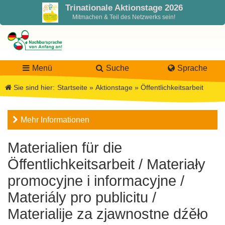
Trinationale Aktionstage 2026
Mitmachen & Teil des Netzwerks sein!
Menü
Suche
Sprache
Sie sind hier:
Startseite
»
Aktionstage
»
Öffentlichkeitsarbeit
LaNa
Mehr Informationen
Über LaNa
Aktuelles
Materialien für die
Öffentlichkeitsarbeit / Materiały
Unser Leitbild
Förderung
Blog LaNa
promocyjne i informacyjne /
DPJW Zentralstelle
Materialien
Newsletter
Materiály pro publicitu /
Materialije za zjawnostne dźěło
Termine, Veranstaltungen
Materialbibliothek
Projekte
Team