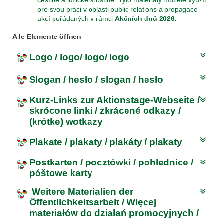
češtině a lužické srbštině. Tyto materiály můžete využít
pro svou práci v oblasti public relations a propagace
Tag der Nachbarsprachen 2023
akcí pořádaných v rámci
Akčních dnů 2026.
Alle Elemente öffnen
Logo / logo/ logo/ logo
Slogan / hesło / slogan / hesło
Kurz-Links zur Aktionstage-Webseite /
skrócone linki / zkrácené odkazy /
(krótke) wotkazy
Plakate / plakaty / plakáty / plakaty
Postkarten / pocztówki / pohlednice /
póštowe karty
Weitere Materialien der
Öffentlichkeitsarbeit / Więcej
materiałów do działań promocyjnych /