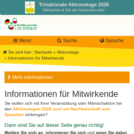
Trinationale Aktionstage 2026
Mitmachen & Teil des Netzwerks sein!
Menü
Suche
Sprache
Sie sind hier:
Startseite
»
Aktionstage
»
Informationen für Mitwirkende
LaNa
Mehr Informationen
Über LaNa
Aktuelles
Informationen für Mitwirkende
Unser Leitbild
Förderung
Blog LaNa
Sie wollen sich mit Ihrer Veranstaltung oder Mitmachaktion bei
den
Aktionstagen 2026 rund um Nachbarschaft und
DPJW Zentralstelle
Materialien
Newsletter
Sprachen
einbringen?
Dann sind Sie auf dieser Seite genau richtig!
Termine, Veranstaltungen
Materialbibliothek
Projekte
Team
Melden Sie sich an
,
informieren Sie sich
und
seien Sie dabei
,