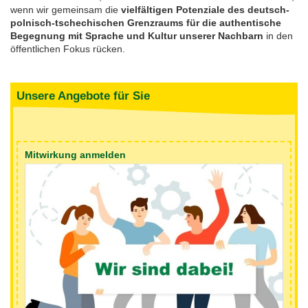
wenn wir gemeinsam die
vielfältigen Potenziale des deutsch-
polnisch-tschechischen Grenzraums für die authentische
Feste, Feiertage, Schulferien
Interreg SN-CZ 2021-2026
Wegweiser NiKiS
Aktionstage
Kontakt
Begegnung mit Sprache und Kultur unserer Nachbarn
in den
öffentlichen Fokus rücken.
Interreg BB-PL 2021-2027
Ausschreibungen
Aktionslandkarte
Elternratgeber
Serie Biedronka, Maus & Žába
Interreg PLSN 2014-2020
Mitwirkung anmelden
Unsere Angebote für Sie
Informationen für Mitwirkende
Modellprojekte 2019/2020
Nachbarsprachkoffer
Mitwirkung anmelden
Übersicht Mitwirkende
Wanderausstellung
Öffentlichkeitsarbeit
Archiv
Aktionstage 2025
Aktionstage 2024