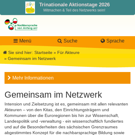
Trinationale Aktionstage 2026
Mitmachen & Teil des Netzwerks sein!
Menü
Suche
Sprache
Sie sind hier:
Startseite
»
Für Akteure
»
Gemeinsam im Netzwerk
LaNa
Mehr Informationen
Über LaNa
Aktuelles
Gemeinsam im Netzwerk
Unser Leitbild
Förderung
Blog LaNa
Intension und Zielsetzung ist es, gemeinsam mit allen relevanten
Akteuren – von den Kitas, den Einrichtungsträgern und
DPJW Zentralstelle
Materialien
Newsletter
Kommunen über die Euroregionen bis hin zur Wissenschaft,
Landespolitik und -verwaltung - ein wissenschaftlich fundiertes
und auf die Besonderheiten des sächsischen Grenzraumes
Termine, Veranstaltungen
Materialbibliothek
Projekte
Team
abgestimmtes Konzept für die nachbarsprachige Bildung sowie