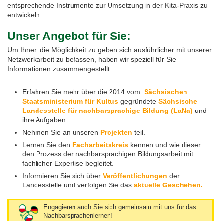
entsprechende Instrumente zur Umsetzung in der Kita-Praxis zu
entwickeln.
Feste, Feiertage, Schulferien
Interreg SN-CZ 2021-2026
Wegweiser NiKiS
Aktionstage
Kontakt
Unser Angebot für Sie:
Interreg BB-PL 2021-2027
Ausschreibungen
Aktionslandkarte
Elternratgeber
Um Ihnen die Möglichkeit zu geben sich ausführlicher mit unserer
Netzwerkarbeit zu befassen, haben wir speziell für Sie
Serie Biedronka, Maus & Žába
Interreg PLSN 2014-2020
Mitwirkung anmelden
Informationen zusammengestellt.
Informationen für Mitwirkende
Modellprojekte 2019/2020
Nachbarsprachkoffer
Erfahren Sie mehr über die 2014 vom
Sächsischen
Staatsministerium für Kultus
gegründete
Sächsische
Landesstelle für nachbarsprachige Bildung (LaNa)
und
Übersicht Mitwirkende
Wanderausstellung
ihre Aufgaben.
Nehmen Sie an unseren
Projekten
teil.
Öffentlichkeitsarbeit
Lernen Sie den
Facharbeitskreis
kennen und wie dieser
den Prozess der nachbarsprachigen Bildungsarbeit mit
fachlicher Expertise begleitet.
Archiv
Informieren Sie sich über
Veröffentlichungen
der
Landesstelle und verfolgen Sie das
aktuelle Geschehen.
Aktionstage 2025
Engagieren auch Sie sich gemeinsam mit uns für das
Aktionstage 2024
Nachbarsprachenlernen!