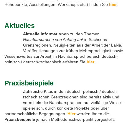
Höhepunkte, Ausstellungen, Workshops etc.) finden Sie
hier
.
Feste, Feiertage, Schulferien
Interreg SN-CZ 2021-2026
Wegweiser NiKiS
Aktionstage
Kontakt
Aktuelles
Interreg BB-PL 2021-2027
Ausschreibungen
Aktionslandkarte
Elternratgeber
Aktuelle Informationen
zu den Themen
Serie Biedronka, Maus & Žába
Interreg PLSN 2014-2020
Mitwirkung anmelden
Nachbarsprache von Anfang an!
in Sachsens
Grenzregionen, Neuigkeiten aus der Arbeit der LaNa,
Veröffentlichungen zur frühen Mehrsprachigkeit sowie
Informationen für Mitwirkende
Modellprojekte 2019/2020
Nachbarsprachkoffer
Wissenswertes zur Arbeit im Nachbarsprachbereich deutsch-
polnisch / deutsch-tschechisch erfahren Sie
hier
.
Übersicht Mitwirkende
Wanderausstellung
Praxisbeispiele
Öffentlichkeitsarbeit
Zahlreiche Kitas in den deutsch-polnisch / deutsch-
tschechischen Grenzregionen sind bereits aktiv und
Archiv
vermitteln die Nachbarsprachen auf vielfältige Weise –
spielerisch, durch konkrete Projekte oder über
Aktionstage 2025
partnerschaftliche Begegnungen.
Hier
werden Ihnen die
Praxisbeispiele
je nach Methodenschwerpunkt vorgestellt.
Aktionstage 2024