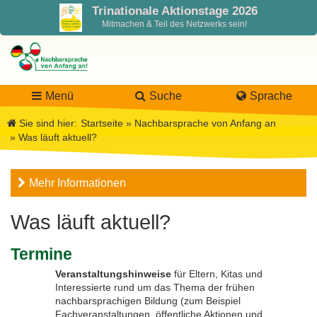
Trinationale Aktionstage 2026
Mitmachen & Teil des Netzwerks sein!
Menü
Suche
Sprache
Sie sind hier:
Startseite
»
Nachbarsprache von Anfang an
»
Was läuft aktuell?
LaNa
Mehr Informationen
Über LaNa
Aktuelles
Was läuft aktuell?
Unser Leitbild
Förderung
Blog LaNa
Termine
DPJW Zentralstelle
Materialien
Newsletter
Veranstaltungshinweise
für Eltern, Kitas und
Interessierte rund um das Thema der frühen
nachbarsprachigen Bildung (zum Beispiel
Termine, Veranstaltungen
Materialbibliothek
Projekte
Team
Fachveranstaltungen, öffentliche Aktionen und