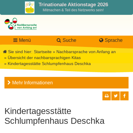
Trinationale Aktionstage 2026
Mitmachen & Teil des Netzwerks sein!
Menü
Suche
Sprache
Sie sind hier:
Startseite
»
Nachbarsprache von Anfang an
»
Übersicht der nachbarsprachigen Kitas
»
Kindertagesstätte Schlumpfenhaus Deschka
LaNa
Mehr Informationen
Über LaNa
Aktuelles
Unser Leitbild
Förderung
Blog LaNa
Kindertagesstätte
DPJW Zentralstelle
Materialien
Newsletter
Schlumpfenhaus Deschka
Termine, Veranstaltungen
Materialbibliothek
Projekte
Team