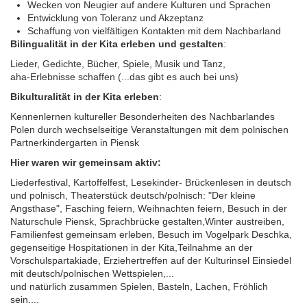
Wecken von Neugier auf andere Kulturen und Sprachen
Entwicklung von Toleranz und Akzeptanz
Tag der Nachbarsprachen 2023
Schaffung von vielfältigen Kontakten mit dem Nachbarland
Bilingualität in der Kita erleben und gestalten
:
Lieder, Gedichte, Bücher, Spiele, Musik und Tanz,
aha-Erlebnisse schaffen (...das gibt es auch bei uns)
Bikulturalität in der Kita erleben
:
Kennenlernen kultureller Besonderheiten des Nachbarlandes
Polen durch wechselseitige Veranstaltungen mit dem polnischen
Partnerkindergarten in Piensk
Hier waren wir gemeinsam aktiv:
Liederfestival, Kartoffelfest, Lesekinder- Brückenlesen in deutsch
und polnisch, Theaterstück deutsch/polnisch: "Der kleine
Angsthase", Fasching feiern, Weihnachten feiern, Besuch in der
Naturschule Piensk, Sprachbrücke gestalten,Winter austreiben,
Familienfest gemeinsam erleben, Besuch im Vogelpark Deschka,
gegenseitige Hospitationen in der Kita,Teilnahme an der
Vorschulspartakiade, Erziehertreffen auf der Kulturinsel Einsiedel
mit deutsch/polnischen Wettspielen,...
und natürlich zusammen Spielen, Basteln, Lachen, Fröhlich
sein....