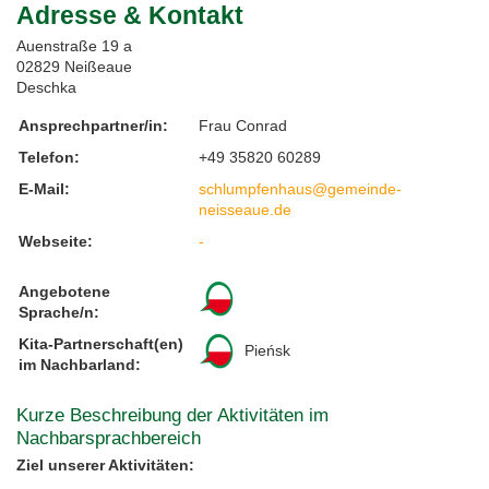
Adresse & Kontakt
Feste, Feiertage, Schulferien
Interreg SN-CZ 2021-2026
Wegweiser NiKiS
Aktionstage
Kontakt
Auenstraße 19 a
02829 Neißeaue
Deschka
Interreg BB-PL 2021-2027
Ausschreibungen
Aktionslandkarte
Elternratgeber
Ansprechpartner/in:
Frau Conrad
Serie Biedronka, Maus & Žába
Interreg PLSN 2014-2020
Mitwirkung anmelden
Telefon:
+49 35820 60289
E-Mail:
schlumpfenhaus@gemeinde-
Informationen für Mitwirkende
Modellprojekte 2019/2020
Nachbarsprachkoffer
neisseaue.de
Webseite:
-
Übersicht Mitwirkende
Wanderausstellung
Angebotene
Öffentlichkeitsarbeit
Sprache/n:
Kita-Partnerschaft(en)
Pieńsk
Archiv
im Nachbarland:
Kurze Beschreibung der Aktivitäten im
Aktionstage 2025
Nachbarsprachbereich
Ziel unserer Aktivitäten:
Aktionstage 2024