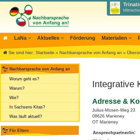
Trinat
Mitmachen
LaNa
Aktuelles
Förderung
Materialien
Über LaNa
Blog LaNa
Materialbibliothek
Aktio
I
Sie sind hier:
Startseite
»
Nachbarsprache von Anfang an
»
Übersi
Unser Leitbild
Newsletter
Wegweiser NiKiS
Mitwi
I
DPJW Zentralstelle
Termine, Veranstaltungen
Elternratgeber
Infor
I
Nachbarsprache von Anfang an
Team
Feste, Feiertage, Schulferien
Serie Biedronka, M
Übers
M
Worum geht es?
Integrative
Kontakt
Ausschreibungen
Nachbarsprachkoffe
Öffent
Warum?
Aktionstage 2025
Wanderausstellung
Archiv
Wie?
Adresse & Ko
Aktionstage 2024
In Sachsens Kitas?
Julius-Mosen-Weg 23
Tag der Nachbarsprachen 2023
08626 Marieney
Was läuft aktuell?
OT Marieney
Für Eltern
Ansprechpartner/in: