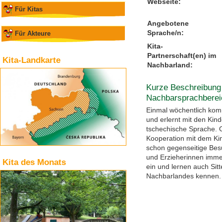
Webseite:
Für Kitas
Angebotene
Sprache/n:
Für Akteure
Kita-
Partnerschaft(en) im
Kita-Landkarte
Nachbarland:
Kurze Beschreibung 
Nachbarsprachberei
Einmal wöchentlich kom
und erlernt mit den Kind
tschechische Sprache. G
Kooperation mit dem Kin
schon gegenseitige Besu
und Erzieherinnen immer
Kita des Monats
ein und lernen auch Si
Nachbarlandes kennen.