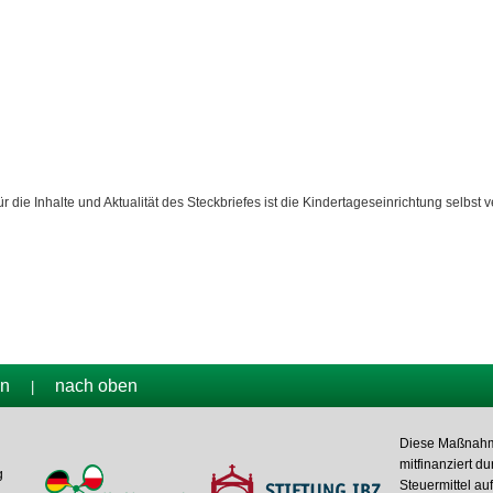
ür die Inhalte und Aktualität des Steckbriefes ist die Kindertageseinrichtung selbst v
en
nach oben
|
Diese Maßnahm
mitfinanziert du
g
Steuermittel auf