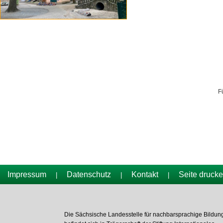
F
Impressum
Datenschutz
Kontakt
Seite druck
|
|
|
Die Sächsische Landesstelle für nachbarsprachige Bildun