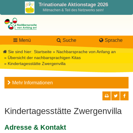
Trinationale Aktionstage 2026
Mitmachen & Teil des Netzwerks sein!
Menü
Suche
Sprache
Sie sind hier:
Startseite
»
Nachbarsprache von Anfang an
»
Übersicht der nachbarsprachigen Kitas
»
Kindertagesstätte Zwergenvilla
LaNa
Mehr Informationen
Über LaNa
Aktuelles
Unser Leitbild
Förderung
Blog LaNa
Kindertagesstätte Zwergenvilla
DPJW Zentralstelle
Materialien
Newsletter
Adresse & Kontakt
Termine, Veranstaltungen
Materialbibliothek
Projekte
Team