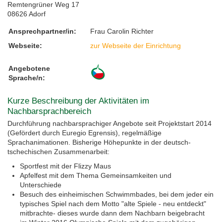
Remtengrüner Weg 17
08626 Adorf
Feste, Feiertage, Schulferien
Interreg SN-CZ 2021-2026
Wegweiser NiKiS
Aktionstage
Kontakt
Ansprechpartner/in:
Frau Carolin Richter
Interreg BB-PL 2021-2027
Ausschreibungen
Aktionslandkarte
Elternratgeber
Webseite:
zur Webseite der Einrichtung
Serie Biedronka, Maus & Žába
Interreg PLSN 2014-2020
Mitwirkung anmelden
Angebotene
Sprache/n:
Informationen für Mitwirkende
Modellprojekte 2019/2020
Nachbarsprachkoffer
Kurze Beschreibung der Aktivitäten im
Nachbarsprachbereich
Übersicht Mitwirkende
Wanderausstellung
Durchführung nachbarsprachiger Angebote seit Projektstart 2014
(Gefördert durch Euregio Egrensis), regelmäßige
Öffentlichkeitsarbeit
Sprachanimationen. Bisherige Höhepunkte in der deutsch-
tschechischen Zusammenarbeit:
Archiv
Sportfest mit der Flizzy Maus
Apfelfest mit dem Thema Gemeinsamkeiten und
Unterschiede
Aktionstage 2025
Besuch des einheimischen Schwimmbades, bei dem jeder ein
typisches Spiel nach dem Motto "alte Spiele - neu entdeckt"
mitbrachte- dieses wurde dann dem Nachbarn beigebracht
Aktionstage 2024