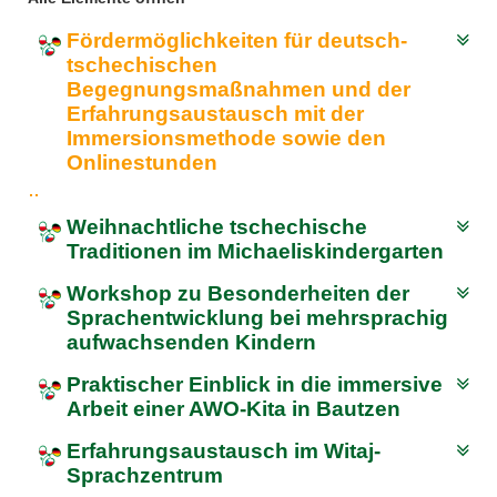
Feste, Feiertage, Schulferien
Interreg SN-CZ 2021-2026
Wegweiser NiKiS
Aktionstage
Kontakt
Fördermöglichkeiten für deutsch-
tschechischen
Begegnungsmaßnahmen und der
Interreg BB-PL 2021-2027
Ausschreibungen
Aktionslandkarte
Elternratgeber
Erfahrungsaustausch mit der
Immersionsmethode sowie den
Serie Biedronka, Maus & Žába
Interreg PLSN 2014-2020
Mitwirkung anmelden
Onlinestunden
Informationen für Mitwirkende
Modellprojekte 2019/2020
Nachbarsprachkoffer
Weihnachtliche tschechische
Traditionen im Michaeliskindergarten
Übersicht Mitwirkende
Wanderausstellung
Workshop zu Besonderheiten der
Öffentlichkeitsarbeit
Sprachentwicklung bei mehrsprachig
aufwachsenden Kindern
Archiv
Praktischer Einblick in die immersive
Arbeit einer AWO-Kita in Bautzen
Aktionstage 2025
Erfahrungsaustausch im Witaj-
Sprachzentrum
Aktionstage 2024