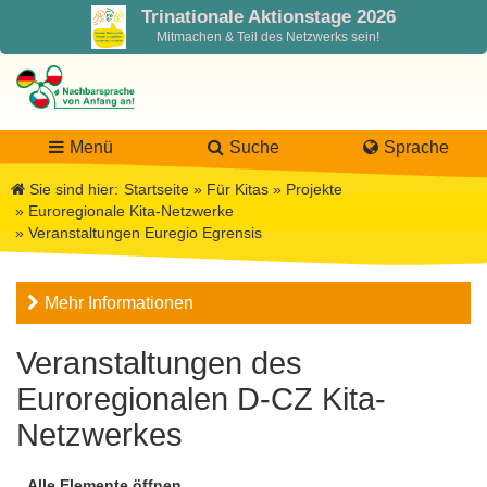
Trinationale Aktionstage 2026
Mitmachen & Teil des Netzwerks sein!
Menü
Suche
Sprache
Sie sind hier:
Startseite
»
Für Kitas
»
Projekte
»
Euroregionale Kita-Netzwerke
»
Veranstaltungen Euregio Egrensis
LaNa
Mehr Informationen
Über LaNa
Aktuelles
Veranstaltungen des
Unser Leitbild
Förderung
Blog LaNa
Euroregionalen D-CZ Kita-
DPJW Zentralstelle
Materialien
Newsletter
Netzwerkes
Termine, Veranstaltungen
Materialbibliothek
Projekte
Team
Alle Elemente öffnen