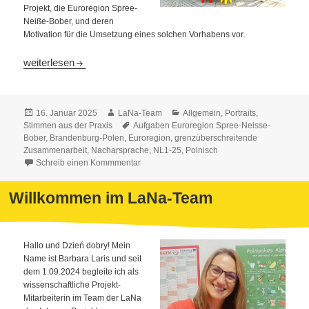
Projekt, die Euroregion Spree-
Neiße-Bober, und deren
Motivation für die Umsetzung eines solchen Vorhabens vor.
Die Euroregion Spree-Neiße-Bober unterstützt das Lernen der
weiterlesen
Veröffentlicht
Autor
Kategorien
16. Januar 2025
LaNa-Team
Allgemein
,
Portraits
,
am
Schlagwörter
Stimmen aus der Praxis
Aufgaben Euroregion Spree-Neisse-
Bober
,
Brandenburg-Polen
,
Euroregion
,
grenzüberschreitende
Zusammenarbeit
,
Nacharsprache
,
NL1-25
,
Polnisch
Schreib einen Kommmentar
Willkommen im LaNa-Team
Hallo und Dzień dobry! Mein
Name ist Barbara Laris und seit
dem 1.09.2024 begleite ich als
wissenschaftliche Projekt-
Mitarbeiterin im Team der LaNa