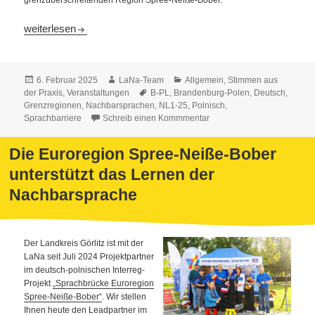
grenzüberschreitenden Region Spree-Neiße-Bober.
Neues aus dem Projektalltag: Arbeitsgemeinschaft „Unsere Spr
weiterlesen
Veröffentlicht
Autor
Kategorien
6. Februar 2025
LaNa-Team
Allgemein
,
Stimmen aus
am
Schlagwörter
der Praxis
,
Veranstaltungen
B-PL
,
Brandenburg-Polen
,
Deutsch
,
Grenzregionen
,
Nachbarsprachen
,
NL1-25
,
Polnisch
,
Sprachbarriere
Schreib einen Kommmentar
Die Euroregion Spree-Neiße-Bober
unterstützt das Lernen der
Nachbarsprache
Der Landkreis Görlitz ist mit der
LaNa seit Juli 2024 Projektpartner
im deutsch-polnischen Interreg-
Projekt
„Sprachbrücke Euroregion
Spree-Neiße-Bober“
. Wir stellen
Ihnen heute den Leadpartner im