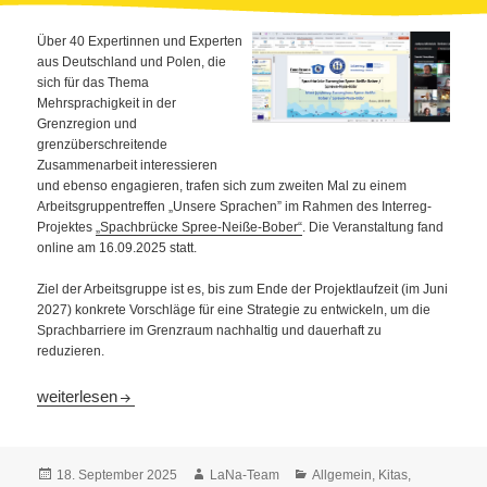
Über 40 Expertinnen und Experten
aus Deutschland und Polen, die
sich für das Thema
Mehrsprachigkeit in der
Grenzregion und
grenzüberschreitende
Zusammenarbeit interessieren
und ebenso engagieren, trafen sich zum zweiten Mal zu einem
Arbeitsgruppentreffen „Unsere Sprachen” im Rahmen des Interreg-
Projektes
„Spachbrücke Spree-Neiße-Bober“
. Die Veranstaltung fand
online am 16.09.2025 statt.
Ziel der Arbeitsgruppe ist es, bis zum Ende der Projektlaufzeit (im Juni
2027) konkrete Vorschläge für eine Strategie zu entwickeln, um die
Sprachbarriere im Grenzraum nachhaltig und dauerhaft zu
reduzieren.
2. Sitzung der Arbeitsgruppe „Unsere Sprachen“
weiterlesen
Veröffentlicht
Autor
Kategorien
18. September 2025
LaNa-Team
Allgemein
,
Kitas
,