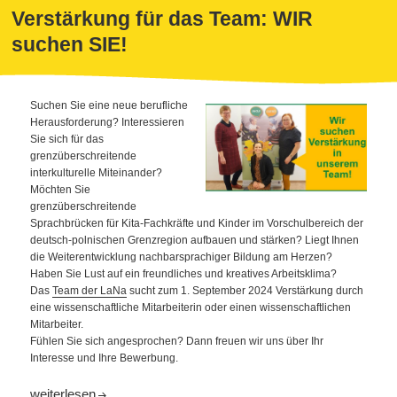
Verstärkung für das Team: WIR
suchen SIE!
Suchen Sie eine neue berufliche
Herausforderung? Interessieren
Sie sich für das
grenzüberschreitende
interkulturelle Miteinander?
Möchten Sie
grenzüberschreitende
Sprachbrücken für Kita-Fachkräfte und Kinder im Vorschulbereich der
deutsch-polnischen Grenzregion aufbauen und stärken? Liegt Ihnen
die Weiterentwicklung nachbarsprachiger Bildung am Herzen?
Haben Sie Lust auf ein freundliches und kreatives Arbeitsklima?
Das
Team der LaNa
sucht zum 1. September 2024 Verstärkung durch
eine wissenschaftliche Mitarbeiterin oder einen wissenschaftlichen
Mitarbeiter.
Fühlen Sie sich angesprochen? Dann freuen wir uns über Ihr
Interesse und Ihre Bewerbung.
Verstärkung für das Team: WIR suchen SIE!
weiterlesen