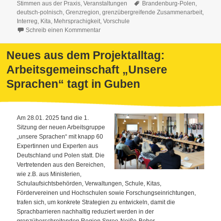
am
Schlagwörter
Stimmen aus der Praxis
,
Veranstaltungen
Brandenburg-Polen
,
deutsch-polnisch
,
Grenzregion
,
grenzübergreifende Zusammenarbeit
,
Interreg
,
Kita
,
Mehrsprachigkeit
,
Vorschule
Schreib einen Kommmentar
Neues aus dem Projektalltag:
Arbeitsgemeinschaft „Unsere
Sprachen“ tagt in Guben
Am 28.01. 2025 fand die 1.
Sitzung der neuen Arbeitsgruppe
„unsere Sprachen“ mit knapp 60
Expertinnen und Experten aus
Deutschland und Polen statt. Die
Vertretenden aus den Bereichen,
wie z.B. aus Ministerien,
Schulaufsichtsbehörden, Verwaltungen, Schule, Kitas,
Fördervereinen und Hochschulen sowie Forschungseinrichtungen,
trafen sich, um konkrete Strategien zu entwickeln, damit die
Sprachbarrieren nachhaltig reduziert werden in der