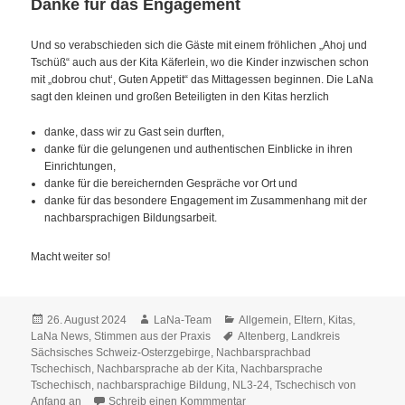
Danke für das Engagement
Und so verabschieden sich die Gäste mit einem fröhlichen „Ahoj und
Tschüß“ auch aus der Kita Käferlein, wo die Kinder inzwischen schon
mit „dobrou chut‘, Guten Appetit“ das Mittagessen beginnen. Die LaNa
sagt den kleinen und großen Beteiligten in den Kitas herzlich
danke, dass wir zu Gast sein durften,
danke für die gelungenen und authentischen Einblicke in ihren
Einrichtungen,
danke für die bereichernden Gespräche vor Ort und
danke für das besondere Engagement im Zusammenhang mit der
nachbarsprachigen Bildungsarbeit.
Macht weiter so!
Veröffentlicht
Autor
Kategorien
26. August 2024
LaNa-Team
Allgemein
,
Eltern
,
Kitas
,
am
Schlagwörter
LaNa News
,
Stimmen aus der Praxis
Altenberg
,
Landkreis
Sächsisches Schweiz-Osterzgebirge
,
Nachbarsprachbad
Tschechisch
,
Nachbarsprache ab der Kita
,
Nachbarsprache
Tschechisch
,
nachbarsprachige Bildung
,
NL3-24
,
Tschechisch von
Anfang an
Schreib einen Kommmentar