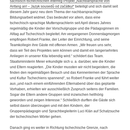
sächsisch-tschechischen Interreg-Projekt „Nachbarsprache von
Anfang an! – Jazyk sousedů od začátku!“
beteiligt und sich damit seit
diesem Jahr ganz neu dem Thema der nachbarsprachigen
Bildungsarbeit widmet. Das bedeutet vor allem, dass eine
tschechisch-sprachige Muttersprachlerin seit April dieses Jahres
regelmäßig die Kinder der Vorschulgruppe und die Pädagoginnen im
Alltag auf Tschechisch begleitet. Am vergangenen Donnerstagmorgen
empfingen Robert Franke, der Leiter der Einrichtung, und seine
Teamkollegin ihre Gäste mit offenen Armen. „Wir freuen uns sehr,
dass wir Teil des Projektes sein können und damit ein langersehntes
Anliegen in unserer Kita lebendig wird.“ schildert das Team.
Staatsministerin Meier erkundigte sich u. a. darüber, wie die Kinder
und Eltern reagierten. „Die Kinder mussten wir nicht begeistern, die
finden den regelmäßigen Besuch und das Kennenlernen der Sprache
und Kultur Tschechiens spannend“, so Robert Franke und führt weiter
aus „und nach einem einführenden Elternabend über das geplante
Vorhaben, erhielten wir ausschließlich Zuspruch seitens der Familien.
Sogar die Eltern andere Gruppen sind inzwischen hellhörig
geworden und zeigen Interesse.“ Schließlich durften die Gäste sich
selbst davon überzeugen und mit den Kindern, der
Gruppenpädagogin und Sprachbegleiterin Luci Klän auf Schatzsuche
der tschechischen Wörter gehen.
Danach ging es weiter in Richtung tschechische Grenze, nach