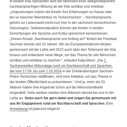
In beiden Kita-Standorten wird der Mehrwert einer alltagsintegrierten
nachbarsprachigen Bildung ab der Kita sichtbar und erlebbar.
„Ungezwungen nutzen die Kinder ihre Erfahrungen zu Hause oder
bei so mancher Wandertour im Tschechischen“ – Nachbarsprache
gehört zur Lebenswelt (nicht nur) hier in der sächsisch-tschechischen
Grenzregion. Selbstverständlich können die Kinder in beiden
Einrichtungen die Sprache und Kultur spielerisch kennenlernen.
„Diesen Ansatz „Nachbarsprache von Anfang an!“ fördert der Freistaat
Sachsen bereits seit 10 Jahren. Wir als Europaministerium blicken
gemeinsam mit der LaNa seit 2023 auch über den Tellerrand der Kita
hinaus und entwickeln neue Wege, um das Thema für alle Menschen
sichtbar und erlebbar zu machen.“, erläutert Katja Meier. „Die
1.
Sachsenweiten Aktionstage rund um Nachbarschaft und Sprachen,
die vom 17.09. bis zum 1.10.2024
in der Dreiländerregion Sachsen-
Polen-Tschechien stattfinden, sind eine Initiative, um das Thema in
der breiten Öffentlichkeit zu präsentieren.“ Und ja, mehr als 20
Akteure haben ihre Angebote schon auf der Aktionslandkarte
eingestellt. Viele weitere melden ihre Aktionen derzeit bei uns in der
LaNa an.
Seien auch Sie gern dabei und zeigen Sie gemeinsam mit
uns Ihr Engagement rund um Nachbarschaft und Sprachen
. Eine
Anmeldung
ist jederzeit möglich!