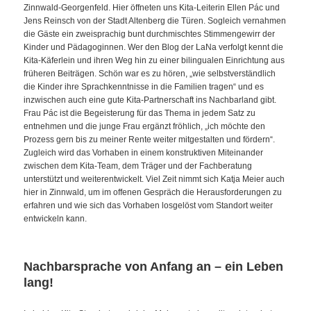
Zinnwald-Georgenfeld. Hier öffneten uns Kita-Leiterin Ellen Pác und
Jens Reinsch von der Stadt Altenberg die Türen. Sogleich vernahmen
die Gäste ein zweisprachig bunt durchmischtes Stimmengewirr der
Kinder und Pädagoginnen. Wer den Blog der LaNa verfolgt kennt die
Kita-Käferlein und ihren Weg hin zu einer bilingualen Einrichtung aus
früheren Beiträgen. Schön war es zu hören, „wie selbstverständlich
die Kinder ihre Sprachkenntnisse in die Familien tragen“ und es
inzwischen auch eine gute Kita-Partnerschaft ins Nachbarland gibt.
Frau Pác ist die Begeisterung für das Thema in jedem Satz zu
entnehmen und die junge Frau ergänzt fröhlich, „ich möchte den
Prozess gern bis zu meiner Rente weiter mitgestalten und fördern“.
Zugleich wird das Vorhaben in einem konstruktiven Miteinander
zwischen dem Kita-Team, dem Träger und der Fachberatung
unterstützt und weiterentwickelt. Viel Zeit nimmt sich Katja Meier auch
hier in Zinnwald, um im offenen Gespräch die Herausforderungen zu
erfahren und wie sich das Vorhaben losgelöst vom Standort weiter
entwickeln kann.
Nachbarsprache von Anfang an – ein Leben
lang!