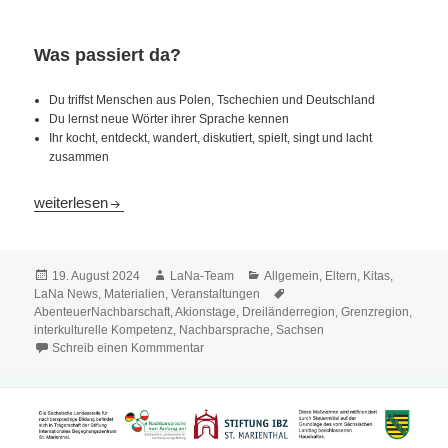
Was passiert da?
Du triffst Menschen aus Polen, Tschechien und Deutschland
Du lernst neue Wörter ihrer Sprache kennen
Ihr kocht, entdeckt, wandert, diskutiert, spielt, singt und lacht
zusammen
Nachbarn treffen, Freunde finden
weiterlesen
Veröffentlicht
Autor
Kategorien
19. August 2024
LaNa-Team
Allgemein
,
Eltern
,
Kitas
,
am
Schlagwörter
LaNa News
,
Materialien
,
Veranstaltungen
AbenteuerNachbarschaft
,
Akionstage
,
Dreiländerregion
,
Grenzregion
,
interkulturelle Kompetenz
,
Nachbarsprache
,
Sachsen
Schreib einen Kommmentar