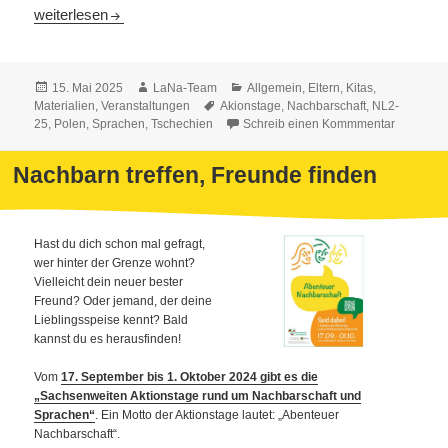
Aktionstage 2025: Ideen-Workshop am 20.05. – Seien Sie dabei
weiterlesen
Veröffentlicht
Autor
Kategorien
15. Mai 2025
LaNa-Team
Allgemein
,
Eltern
,
Kitas
,
am
Schlagwörter
Materialien
,
Veranstaltungen
Akionstage
,
Nachbarschaft
,
NL2-
25
,
Polen
,
Sprachen
,
Tschechien
Schreib einen Kommmentar
Nachbarn treffen, Freunde finden
Hast du dich schon mal gefragt,
wer hinter der Grenze wohnt?
Vielleicht dein neuer bester
Freund? Oder jemand, der deine
Lieblingsspeise kennt? Bald
kannst du es herausfinden!
Vom
17. September bis 1. Oktober 2024 gibt es die
„Sachsenweiten Aktionstage rund um Nachbarschaft und
Sprachen“
. Ein Motto der Aktionstage lautet: „Abenteuer
Nachbarschaft“.