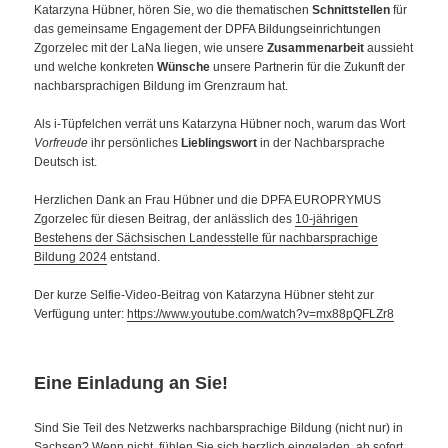
Katarzyna Hübner, hören Sie, wo die thematischen
Schnittstellen
für
das gemeinsame Engagement der DPFA Bildungseinrichtungen
Zgorzelec mit der LaNa liegen, wie unsere
Zusammenarbeit
aussieht
und welche konkreten
Wünsche
unsere Partnerin für die Zukunft der
nachbarsprachigen Bildung im Grenzraum hat.
Als i-Tüpfelchen verrät uns Katarzyna Hübner noch, warum das Wort
Vorfreude
ihr persönliches
Lieblingswort
in der Nachbarsprache
Deutsch ist.
Herzlichen Dank an Frau Hübner und die DPFA EUROPRYMUS
Zgorzelec für diesen Beitrag, der anlässlich des
10-jährigen
Bestehens der Sächsischen Landesstelle für nachbarsprachige
Bildung 2024
entstand.
Der kurze Selfie-Video-Beitrag von Katarzyna Hübner steht zur
Verfügung unter:
https://www.youtube.com/watch?v=mx88pQFLZr8
Eine Einladung an Sie!
Sind Sie Teil des Netzwerks nachbarsprachige Bildung (nicht nur) in
Sachsen? Wenn nicht, fühlen Sie sich herzlich eingeladen, ab sofort