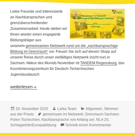
Liebe Freunde und Interessierte
an Nachbarsprachen und
grenzüberschreitender
Zusammenarbeit: Heute stellen wir
Ihnen wieder einen engagierte
Bildungsträger aus
unserem
gemeinsamen Netzwerk rund um die „nachbarsprachige
Bildung im Grenzraum“
vor. Freuen Sie sich auf diesen Stopp auf
unserer Reise durch unser vielfältiges Netzwerk (nicht nur) in
Sachsen. Akteur des Monats November ist
TANDEM Regensburg
, das
Koordinierungszentrum für Deutsch-Tschechischen
Jugendaustausch.
Vorgestellt: Netzwerk für nachbarsprachige Bildung
weiterlesen
Veröffentlicht
Autor
Kategorien
20. November 2025
LaNa-Team
Allgemein
,
Stimmen
am
Schlagwörter
aus der Praxis
gemeinsam im Netzwerk
,
Grenzraum Sachsen-
Polen-Tschechien
,
Nachbarsprache von Anfang an!
,
NL4-25
,
SchlagwörterEuropabildung
Schreib einen Kommmentar