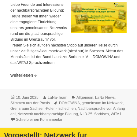
Liebe Freunde und Interessierte
der nachbarsprachigen Bildung:
Heute stellen wir Ihnen wieder
eine engagierte Einrichtung
unseres gemeinsamen Netzwerks
rund um die „nachbarsprachige
Bildung im Grenzraum“ vor.
Freuen Sie sich auf den nächsten Stopp auf unserer Reise durch
unser vielfältiges Akteursnetzwerk (nicht nur) in Sachsen. Akteur des
Monats Juni ist der
Bund Lausitzer Sorben e. V. – DOMOWINA
und
das
WITAJ-Sprachzentrum
.
Vorgestellt: Netzwerk für nachbarsprachige Bildung
weiterlesen
Veröffentlicht
Autor
Kategorien
10. Juni 2025
LaNa-Team
Allgemein
,
LaNa News
,
am
Schlagwörter
Stimmen aus der Praxis
DOMOWINA
,
gemeinsam im Netzwerk
,
Grenzraum Sachsen-Polen-Tschechien
,
Nachbarsprache von Anfang
an!
,
Netzwerk nachbarsprachige Bildung
,
NL3-25
,
Sorbisch
,
WITAJ
Schreib einen Kommmentar
Vorgestellt: Netzwerk für