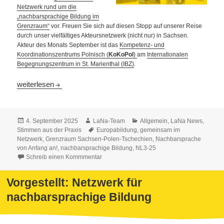
Netzwerk rund um die
„nachbarsprachige Bildung im
Grenzraum“
vor. Freuen Sie sich auf diesen Stopp auf unserer Reise
durch unser vielfältiges Akteursnetzwerk (nicht nur) in Sachsen.
Akteur des Monats September ist das
Kompetenz- und
Koordinationszentrums Polnisch (
KoKoPol
)
am
Internationalen
Begegnungszentrum in St. Marienthal (IBZ)
.
Vorgestellt: Netzwerk für nachbarsprachige Bildung
weiterlesen
Veröffentlicht
Autor
Kategorien
4. September 2025
LaNa-Team
Allgemein
,
LaNa News
,
am
Schlagwörter
Stimmen aus der Praxis
Europabildung
,
gemeinsam im
Netzwerk
,
Grenzraum Sachsen-Polen-Tschechien
,
Nachbarsprache
von Anfang an!
,
nachbarsprachige Bildung
,
NL3-25
Schreib einen Kommmentar
Vorgestellt: Netzwerk für
nachbarsprachige Bildung