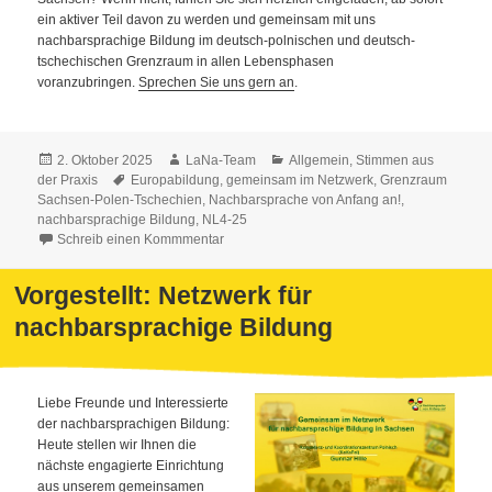
ein aktiver Teil davon zu werden und gemeinsam mit uns
nachbarsprachige Bildung im deutsch-polnischen und deutsch-
tschechischen Grenzraum in allen Lebensphasen
voranzubringen.
Sprechen Sie uns gern an
.
Veröffentlicht
Autor
Kategorien
2. Oktober 2025
LaNa-Team
Allgemein
,
Stimmen aus
am
Schlagwörter
der Praxis
Europabildung
,
gemeinsam im Netzwerk
,
Grenzraum
Sachsen-Polen-Tschechien
,
Nachbarsprache von Anfang an!
,
nachbarsprachige Bildung
,
NL4-25
Schreib einen Kommmentar
Vorgestellt: Netzwerk für
nachbarsprachige Bildung
Liebe Freunde und Interessierte
der nachbarsprachigen Bildung:
Heute stellen wir Ihnen die
nächste engagierte Einrichtung
aus unserem
gemeinsamen