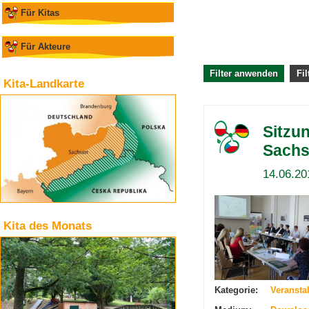
Für Kitas
Für Akteure
Kita-Landkarte
Sitzu
Sachs
14.06.20
Kita des Monats
Kategorie:
Veransta