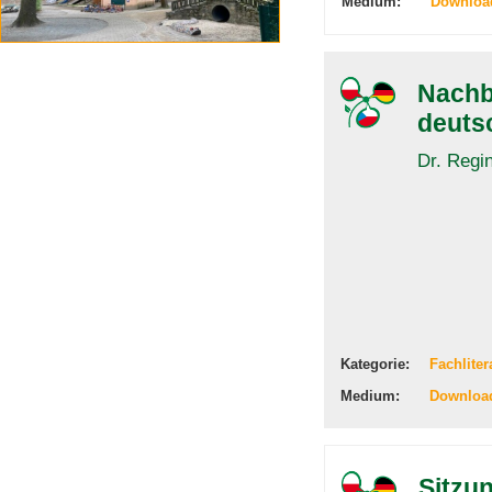
Medium:
Downloa
Nachb
deuts
Dr. Regi
Kategorie:
Fachliter
Medium:
Downloa
Sitzu