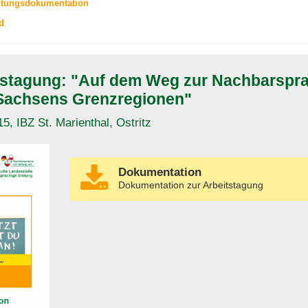
ltungsdokumentation
d
tstagung: "Auf dem Weg zur Nachbarspr
 Sachsens Grenzregionen"
5, IBZ St. Marienthal, Ostritz
Dokumentation
Dokumentation zur Arbeitstagung