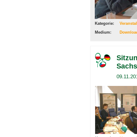
Kategorie:
Veransta
Medium:
Downloa
Sitzu
Sachs
09.11.20