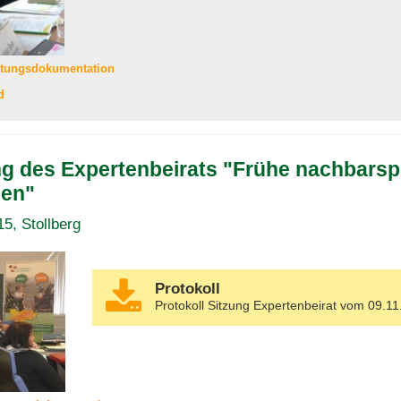
ltungsdokumentation
d
ng des Expertenbeirats "Frühe nachbarsp
en"
15, Stollberg
Protokoll
Protokoll Sitzung Expertenbeirat vom 09.1