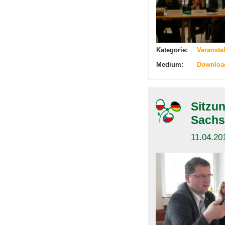
Kategorie:
Veransta
Medium:
Downloa
Sitzu
Sachs
11.04.20