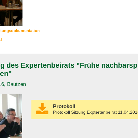
ltungsdokumentation
d
ng des Expertenbeirats "Frühe nachbarsp
en"
16, Bautzen
Protokoll
Protokoll Sitzung Exptertenbeirat 11.04.201