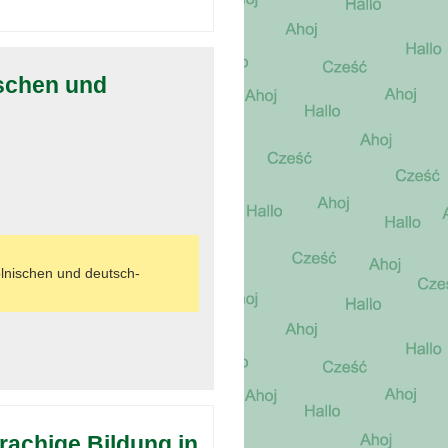
schen und
lnischen und deutsch-
rachige Bildung in