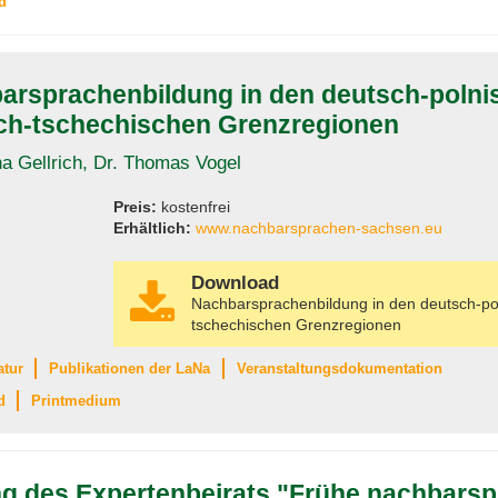
d
arsprachenbildung in den deutsch-polni
ch-tschechischen Grenzregionen
na Gellrich, Dr. Thomas Vogel
Preis:
kostenfrei
Erhältlich:
www.nachbarsprachen-sachsen.eu
Download
Nachbarsprachenbildung in den deutsch-po
tschechischen Grenzregionen
atur
Publikationen der LaNa
Veranstaltungsdokumentation
d
Printmedium
ng des Expertenbeirats "Frühe nachbarsp