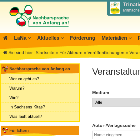
Trinat
Mitmachen
LaNa
Aktuelles
Förderung
Materialien
Über LaNa
Blog LaNa
Materialbibliothek
Aktio
I
Sie sind hier:
Startseite
»
Für Akteure
»
Veröffentlichungen
»
Vera
Unser Leitbild
Newsletter
Wegweiser NiKiS
Mitwi
I
DPJW Zentralstelle
Termine, Veranstaltungen
Elternratgeber
Infor
I
Nachbarsprache von Anfang an
Veranstalt
Team
Feste, Feiertage, Schulferien
Serie Biedronka, M
Übers
M
Worum geht es?
Kontakt
Ausschreibungen
Nachbarsprachkoffe
Öffent
Warum?
Medium
Aktionstage 2025
Wanderausstellung
Archiv
Wie?
Aktionstage 2024
In Sachsens Kitas?
Tag der Nachbarsprachen 2023
Was läuft aktuell?
Autor-/Verlagssuche
Für Eltern