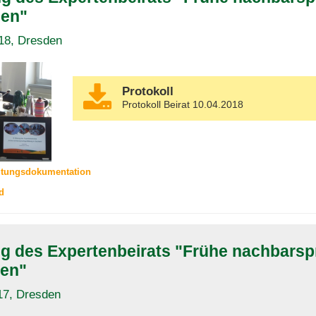
en"
18, Dresden
Protokoll
Protokoll Beirat 10.04.2018
ltungsdokumentation
d
ng des Expertenbeirats "Frühe nachbarsp
en"
17, Dresden