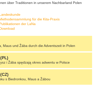
ionen über Traditionen in unserem Nachbarland Polen
Landeskunde
Methodensammlung für die Kita-Praxis
Publikationen der LaNa
Download
a, Maus und Žába durch die Adventszeit in Polen
(PL)
ysz i Žába spędzają okres adwentu w Polsce
(CZ)
sku s Biedronkou, Maus a Žábou