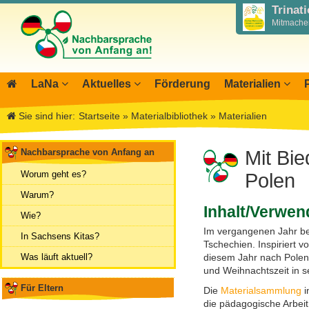
Trinat
Mitmachen
LaNa
Aktuelles
Förderung
Materialien
Über LaNa
Blog LaNa
Materialbibliothek
Aktio
I
Sie sind hier:
Startseite
»
Materialbibliothek
»
Materialien
Unser Leitbild
Newsletter
Wegweiser NiKiS
Mitwi
I
DPJW Zentralstelle
Termine, Veranstaltungen
Elternratgeber
Infor
I
Nachbarsprache von Anfang an
Mit Bi
Team
Feste, Feiertage, Schulferien
Serie Biedronka, M
Übers
M
Worum geht es?
Polen
Kontakt
Ausschreibungen
Nachbarsprachkoffe
Öffent
Warum?
Aktionstage 2025
Inhalt/Verwe
Wanderausstellung
Archiv
Wie?
Aktionstage 2024
Im vergangenen Jahr be
In Sachsens Kitas?
Tschechien. Inspiriert v
Tag der Nachbarsprachen 2023
Was läuft aktuell?
diesem Jahr nach Polen 
und Weihnachtszeit in 
Für Eltern
Die
Materialsammlung
i
die pädagogische Arbeit 