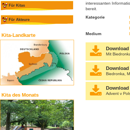
interessanten Informat
Für Kitas
bereit.
Kategorie
Für Akteure
Medium
Kita-Landkarte
Download
Mit Biedronk
Download 
Biedronka, M
Download 
Advent v Pol
Kita des Monats