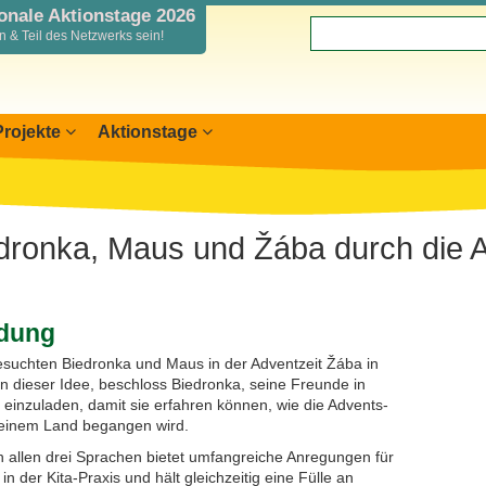
ionale Aktionstage 2026
 & Teil des Netzwerks sein!
Projekte
Aktionstage
nslandkarte
nterreg SN-CZ 2021-2026
rkung anmelden
nterreg BB-PL 2021-2027
mationen für Mitwirkende
nterreg PLSN 2014-2020
edronka, Maus und Žába durch die A
aus & Žába
icht Mitwirkende
odellprojekte 2019/2020
r
lichkeitsarbeit
ndung
suchten Biedronka und Maus in der Adventzeit Žába in
on dieser Idee, beschloss Biedronka, seine Freunde in
einzuladen, damit sie erfahren können, wie die Advents-
seinem Land begangen wird.
n allen drei Sprachen bietet umfangreiche Anregungen für
in der Kita-Praxis und hält gleichzeitig eine Fülle an