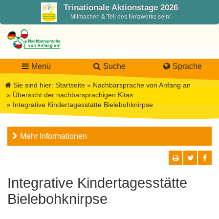
Trinationale Aktionstage 2026
Mitmachen & Teil des Netzwerks sein!
Menü
Suche
Sprache
Sie sind hier:
Startseite
»
Nachbarsprache von Anfang an
»
Übersicht der nachbarsprachigen Kitas
»
Integrative Kindertagesstätte Bielebohknirpse
LaNa
Mehr Informationen
Über LaNa
Aktuelles
Unser Leitbild
Förderung
Blog LaNa
Integrative Kindertagesstätte
DPJW Zentralstelle
Materialien
Newsletter
Bielebohknirpse
Termine, Veranstaltungen
Materialbibliothek
Projekte
Team