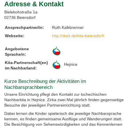
Adresse & Kontakt
Feste, Feiertage, Schulferien
Interreg SN-CZ 2021-2026
Wegweiser NiKiS
Aktionstage
Kontakt
Bielebohstraße 1a
02736 Beiersdorf
Interreg BB-PL 2021-2027
Ausschreibungen
Aktionslandkarte
Elternratgeber
Ansprechpartner/in:
Ruth Kalkbrenner
Webseite:
http://dwlz.de/kita-beiersdorf/
Serie Biedronka, Maus & Žába
Interreg PLSN 2014-2020
Mitwirkung anmelden
Angebotene
Informationen für Mitwirkende
Modellprojekte 2019/2020
Nachbarsprachkoffer
Sprache/n:
Kita-Partnerschaft(en)
Hejnice
Übersicht Mitwirkende
Wanderausstellung
im Nachbarland:
Kurze Beschreibung der Aktivitäten im
Öffentlichkeitsarbeit
Nachbarsprachbereich
Unsere Einrichtung pflegt den Kontakt zur tschechischen
Archiv
Nachbarkita in Hejnice. Zirka zwei Mal jährlich finden gegenseitige
Besuche der jeweiligen Partnereinrichtung statt.
Aktionstage 2025
Dabei lernen die Kinder spielerisch die jeweilige Nachbarsprache
kennen, es finden gemeinsame Ausflüge und Wanderungen statt.
Aktionstage 2024
Die Besichtigung von Sehenswürdigkeiten und das Kennenlernen