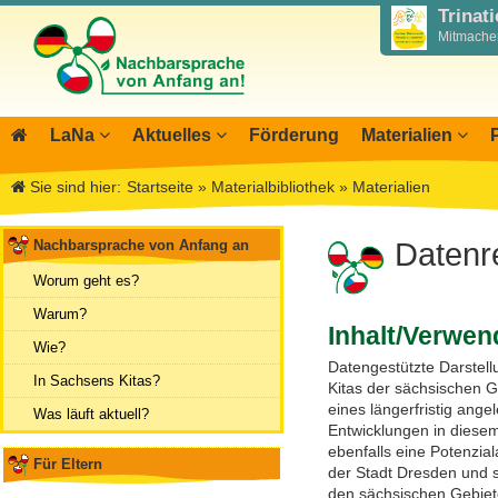
Trinat
Mitmachen
LaNa
Aktuelles
Förderung
Materialien
Über LaNa
Blog LaNa
Materialbibliothek
Aktio
I
Sie sind hier:
Startseite
»
Materialbibliothek
»
Materialien
Unser Leitbild
Newsletter
Wegweiser NiKiS
Mitwi
I
DPJW Zentralstelle
Termine, Veranstaltungen
Elternratgeber
Infor
I
Nachbarsprache von Anfang an
Datenre
Team
Feste, Feiertage, Schulferien
Serie Biedronka, M
Übers
M
Worum geht es?
Kontakt
Ausschreibungen
Nachbarsprachkoffe
Öffent
Warum?
Inhalt/Verwe
Aktionstage 2025
Wanderausstellung
Archiv
Wie?
Datengestützte Darstell
Aktionstage 2024
In Sachsens Kitas?
Kitas der sächsischen G
Tag der Nachbarsprachen 2023
eines längerfristig ange
Was läuft aktuell?
Entwicklungen in diesem
ebenfalls eine Potenzia
Für Eltern
der Stadt Dresden und st
den sächsischen Gebiet