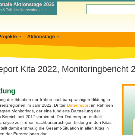
ionale Aktionstage 2026
 & Teil des Netzwerks sein!
Projekte
Aktionstage
nslandkarte
nterreg SN-CZ 2021-2026
rkung anmelden
nterreg BB-PL 2021-2027
mationen für Mitwirkende
nterreg PLSN 2014-2020
port Kita 2022, Monitoringbericht 
aus & Žába
icht Mitwirkende
odellprojekte 2019/2020
r
lichkeitsarbeit
ndung
ung der Situation der frühen nachbarsprachigen Bildung in
renzregionen im Jahr 2022. Dritter
Datenreport
im Rahmen
legten Monitorings, der eine fundierte Darstellung der
 Bereich seit 2017 vornimmt. Der Datenreport enthält
lanalyse zur frühen nachbarsprachigen Bildung in den Kitas
ellt damit erstmalig die Gesamt-Situation in allen Kitas in
en der Euroregionen dar.