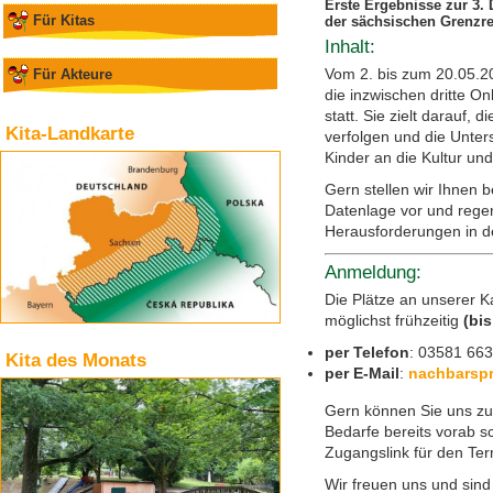
Erste Ergebnisse zur 3.
Für Kitas
der sächsischen Grenzr
Inhalt:
Vom 2. bis zum 20.05.2
Für Akteure
die inzwischen dritte O
statt. Sie zielt darauf,
Kita-Landkarte
verfolgen und die Unter
Kinder an die Kultur un
Gern stellen wir Ihnen 
Datenlage vor und rege
Herausforderungen in de
Anmeldung:
Die Plätze an unserer K
möglichst frühzeitig
(bi
per Telefon
: 03581 66
Kita des Monats
per E-Mail
:
nachbarspr
Gern können Sie uns z
Bedarfe bereits vorab s
Zugangslink für den Te
Wir freuen uns und sind