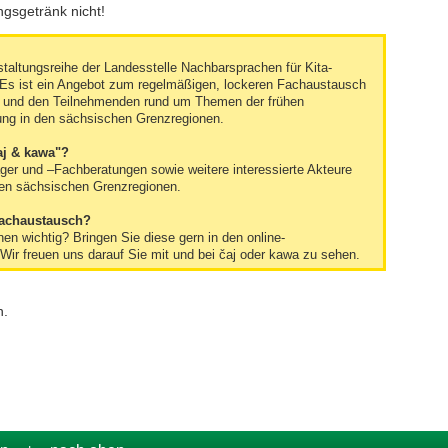
ngsgetränk nicht!
staltungsreihe der Landesstelle Nachbarsprachen für Kita-
 Es ist ein Angebot zum regelmäßigen, lockeren Fachaustausch
 und den Teilnehmenden rund um Themen der frühen
ung in den sächsischen Grenzregionen.
aj & kawa"?
äger und –Fachberatungen sowie weitere interessierte Akteure
den sächsischen Grenzregionen.
Fachaustausch?
n wichtig? Bringen Sie diese gern in den online-
Wir freuen uns darauf Sie mit und bei čaj oder kawa zu sehen.
n.