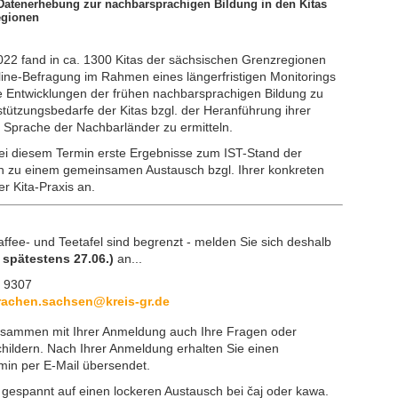
 Datenerhebung zur nachbarsprachigen Bildung in den Kitas
egionen
022 fand in ca. 1300 Kitas der sächsischen Grenzregionen
nline-Befragung im Rahmen eines längerfristigen Monitorings
 die Entwicklungen der frühen nachbarsprachigen Bildung zu
stützungsbedarfe der Kitas bzgl. der Heranführung ihrer
d Sprache der Nachbarländer zu ermitteln.
bei diesem Termin erste Ergebnisse zum IST-Stand der
n zu einem gemeinsamen Austausch bzgl. Ihrer konkreten
r Kita-Praxis an.
affee- und Teetafel sind begrenzt - melden Sie sich deshalb
s spätestens 27.06.)
an...
3 9307
achen.sachsen@kreis-gr.de
usammen mit Ihrer Anmeldung auch Ihre Fragen oder
childern. Nach Ihrer Anmeldung erhalten Sie einen
rmin per E-Mail übersendet.
 gespannt auf einen lockeren Austausch bei čaj oder kawa.