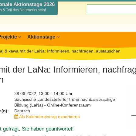
ionale Aktionstage 2026
 & Teil des Netzwerks sein!
Projekte
Aktionstage
nslandkarte
nterreg SN-CZ 2021-2026
aj & kawa mit der LaNa: Informieren, nachfragen, austauschen
rkung anmelden
nterreg BB-PL 2021-2027
mationen für Mitwirkende
nterreg PLSN 2014-2020
mit der LaNa: Informieren, nachfra
aus & Žába
icht Mitwirkende
odellprojekte 2019/2020
n
r
lichkeitsarbeit
28.06.2022, 13:00 - 14:00 Uhr
Sächsische Landesstelle für frühe nachbarsprachige
Bildung (LaNa) - Online-Konferenzraum
(n):
Deutsch
Als Kalendereintrag exportieren
 gefragt, Sie haben geantwortet!