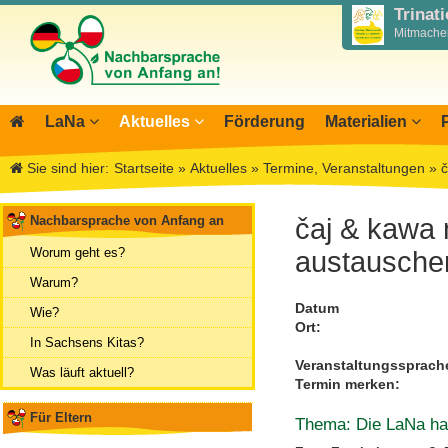
Trinat
Mitmachen
LaNa
Aktuelles
Förderung
Materialien
Über LaNa
Blog LaNa
Materialbibliothek
Aktio
I
Sie sind hier:
Startseite
»
Aktuelles
»
Termine, Veranstaltungen
»
č
Unser Leitbild
Newsletter
Wegweiser NiKiS
Mitwi
I
DPJW Zentralstelle
Termine, Veranstaltungen
Elternratgeber
Infor
I
Nachbarsprache von Anfang an
čaj & kawa 
Team
Feste, Feiertage, Schulferien
Serie Biedronka, M
Übers
M
Worum geht es?
austausche
Kontakt
Ausschreibungen
Nachbarsprachkoffe
Öffent
Warum?
Aktionstage 2025
Wanderausstellung
Archiv
Datum
Wie?
Ort:
Aktionstage 2024
In Sachsens Kitas?
Tag der Nachbarsprachen 2023
Veranstaltungssprache
Was läuft aktuell?
Termin merken:
Für Eltern
Thema: Die LaNa hat