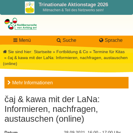
Trinationale Aktionstage 2026
Mitmachen & Teil des Netzwerks sein!
Menü
Suche
Sprache
Sie sind hier:
Startseite
»
Fortbildung & Co
»
Termine für Kitas
»
čaj & kawa mit der LaNa: Informieren, nachfragen, austauschen
(online)
LaNa
Mehr Informationen
Über LaNa
Aktuelles
čaj & kawa mit der LaNa:
Unser Leitbild
Förderung
Blog LaNa
Informieren, nachfragen,
DPJW Zentralstelle
Materialien
Newsletter
austauschen (online)
Termine, Veranstaltungen
Materialbibliothek
Projekte
Team
Datum
28.09.2021, 16:00 - 17:00 Uhr