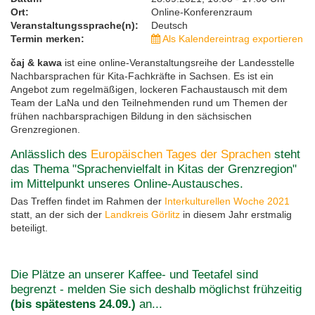
Ort:
Online-Konferenzraum
Feste, Feiertage, Schulferien
Interreg SN-CZ 2021-2026
Wegweiser NiKiS
Aktionstage
Kontakt
Veranstaltungssprache(n):
Deutsch
Termin merken:
Als Kalendereintrag exportieren
Interreg BB-PL 2021-2027
Ausschreibungen
Aktionslandkarte
Elternratgeber
čaj & kawa
ist eine online-Veranstaltungsreihe der Landesstelle
Nachbarsprachen für Kita-Fachkräfte in Sachsen. Es ist ein
Angebot zum regelmäßigen, lockeren Fachaustausch mit dem
Serie Biedronka, Maus & Žába
Interreg PLSN 2014-2020
Mitwirkung anmelden
Team der LaNa und den Teilnehmenden rund um Themen der
frühen nachbarsprachigen Bildung in den sächsischen
Informationen für Mitwirkende
Modellprojekte 2019/2020
Nachbarsprachkoffer
Grenzregionen.
Anlässlich des
Europäischen Tages der Sprachen
steht
Übersicht Mitwirkende
Wanderausstellung
das Thema "Sprachenvielfalt in Kitas der Grenzregion"
im Mittelpunkt unseres Online-Austausches.
Öffentlichkeitsarbeit
Das Treffen findet im Rahmen der
Interkulturellen Woche 2021
statt, an der sich der
Landkreis Görlitz
in diesem Jahr erstmalig
beteiligt.
Archiv
Aktionstage 2025
Die Plätze an unserer Kaffee- und Teetafel sind
begrenzt - melden Sie sich deshalb möglichst frühzeitig
(bis spätestens 24.09.)
an...
Aktionstage 2024