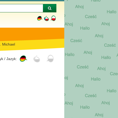
. Michael
yk / Jazyk: