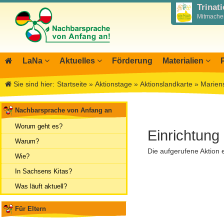
Trinat
Mitmachen
LaNa
Aktuelles
Förderung
Materialien
Über LaNa
Blog LaNa
Materialbibliothek
Aktio
I
Sie sind hier:
Startseite
»
Aktionstage
»
Aktionslandkarte
»
Marien
Unser Leitbild
Newsletter
Wegweiser NiKiS
Mitwi
I
DPJW Zentralstelle
Termine, Veranstaltungen
Elternratgeber
Infor
I
Nachbarsprache von Anfang an
Team
Feste, Feiertage, Schulferien
Serie Biedronka, M
Übers
M
Worum geht es?
Einrichtung
Kontakt
Ausschreibungen
Nachbarsprachkoffe
Öffent
Warum?
Aktionstage 2025
Die aufgerufene Aktion e
Wanderausstellung
Archiv
Wie?
Aktionstage 2024
In Sachsens Kitas?
Tag der Nachbarsprachen 2023
Was läuft aktuell?
Für Eltern