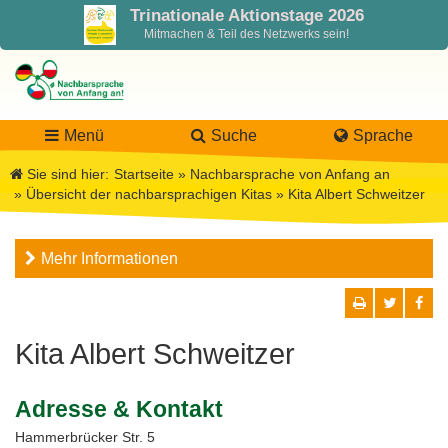
Trinationale Aktionstage 2026
Mitmachen & Teil des Netzwerks sein!
Menü
Suche
Sprache
Sie sind hier:
Startseite
»
Nachbarsprache von Anfang an
»
Übersicht der nachbarsprachigen Kitas
»
Kita Albert Schweitzer
LaNa
Mehr Informationen
Über LaNa
Aktuelles
Unser Leitbild
Förderung
Blog LaNa
Kita Albert Schweitzer
DPJW Zentralstelle
Materialien
Newsletter
Adresse & Kontakt
Termine, Veranstaltungen
Materialbibliothek
Projekte
Team
Hammerbrücker Str. 5