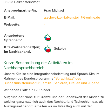
08223 Falkenstein/Vogtl.
Feste, Feiertage, Schulferien
Interreg SN-CZ 2021-2026
Wegweiser NiKiS
Aktionstage
Kontakt
Ansprechpartner/in:
Frau Michael
E-Mail:
a.schweitzer-falkenstein@t-online.de
Interreg BB-PL 2021-2027
Ausschreibungen
Aktionslandkarte
Elternratgeber
Webseite:
-
Serie Biedronka, Maus & Žába
Interreg PLSN 2014-2020
Mitwirkung anmelden
Angebotene
Sprache/n:
Informationen für Mitwirkende
Modellprojekte 2019/2020
Nachbarsprachkoffer
Kita-Partnerschaft(en)
Sokolov
im Nachbarland:
Übersicht Mitwirkende
Wanderausstellung
Kurze Beschreibung der Aktivitäten im
Nachbarsprachbereich
Öffentlichkeitsarbeit
Unsere Kita ist eine Integrationseinrichtung und Sprach-Kita im
Rahmen des Bundesprogramms
"Sprachkitas" des
Archiv
Bundesministeriums für Familie, Senioren, Frauen und Jugend
.
Wir haben Platz für 120 Kinder.
Aktionstage 2025
Aufgrund der Nähe zur Grenze und der Lebenswelt der Kinder, zu
welcher ganz natürlich auch das Nachbarland Tschechien u.a. als
Aktionstage 2024
Ausflugsziel gehört, arbeiten wir im Kitaalltag auch mit der