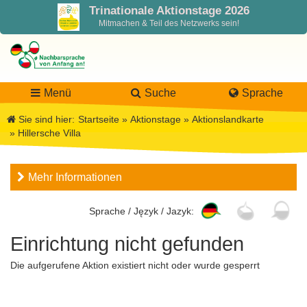
Trinationale Aktionstage 2026
Mitmachen & Teil des Netzwerks sein!
Menü
Suche
Sprache
Sie sind hier:
Startseite
»
Aktionstage
»
Aktionslandkarte
»
Hillersche Villa
LaNa
Mehr Informationen
Über LaNa
Aktuelles
Sprache / Język / Jazyk:
Unser Leitbild
Förderung
Blog LaNa
Einrichtung nicht gefunden
DPJW Zentralstelle
Materialien
Newsletter
Die aufgerufene Aktion existiert nicht oder wurde gesperrt
Termine, Veranstaltungen
Materialbibliothek
Projekte
Team