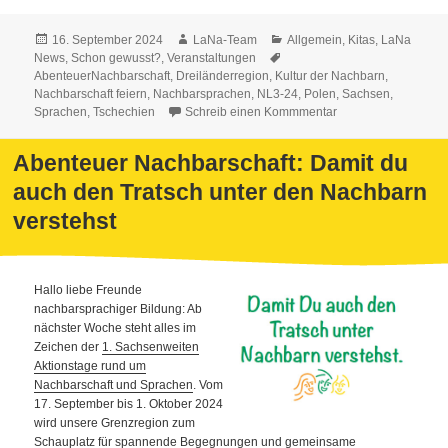
Veröffentlicht
Autor
Kategorien
16. September 2024
LaNa-Team
Allgemein
,
Kitas
,
LaNa
am
Schlagwörter
News
,
Schon gewusst?
,
Veranstaltungen
AbenteuerNachbarschaft
,
Dreiländerregion
,
Kultur der Nachbarn
,
Nachbarschaft feiern
,
Nachbarsprachen
,
NL3-24
,
Polen
,
Sachsen
,
Sprachen
,
Tschechien
Schreib einen Kommmentar
Abenteuer Nachbarschaft: Damit du
auch den Tratsch unter den Nachbarn
verstehst
Hallo liebe Freunde
nachbarsprachiger Bildung: Ab
nächster Woche steht alles im
Zeichen der
1. Sachsenweiten
Aktionstage rund um
Nachbarschaft und Sprachen
. Vom
17. September bis 1. Oktober 2024
wird unsere Grenzregion zum
Schauplatz für spannende Begegnungen und gemeinsame