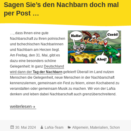
Sagen Sie’s den Nachbarn doch mal
per Post …
…, dass Ihnen eine gute
Nachbarschaft zu Ihren polnischen
und tschechischen Nachbarinnen
und Nachbarn am Herzen liegt.
Am Freitag, den 31. Mai, gibt es
dazu eine besonders schöne
Gelegenheit: In ganz
Deutschland
wird dann der
Tag der Nachbarn
gefeiert! Überall im Land nutzen
Menschen die Gelegenheit, neue Menschen in der Nachbarschaft
kennenzulernen, gemeinsam ein Fest zu feiern, einen Kochabend zu
veranstalten oder gemeinsam Musik zu machen. Wir von der LaNa
denken und leben dabei Nachbarschaft auch grenzüberschreitend.
Sagen Sie’s den Nachbarn doch mal per Post …
weiterlesen
Veröffentlicht
Autor
Kategorien
30. Mai 2024
LaNa-Team
Allgemein
,
Materialien
,
Schon