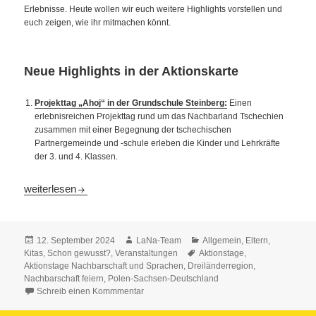
Erlebnisse. Heute wollen wir euch weitere Highlights vorstellen und
euch zeigen, wie ihr mitmachen könnt.
Neue Highlights in der Aktionskarte
Projekttag „Ahoj“ in der Grundschule Steinberg:
Einen
erlebnisreichen Projekttag rund um das Nachbarland Tschechien
zusammen mit einer Begegnung der tschechischen
Partnergemeinde und -schule erleben die Kinder und Lehrkräfte
der 3. und 4. Klassen.
Abenteuer Nachbarschaft: Damit du auch den Tratsch unter de
weiterlesen
Veröffentlicht
Autor
Kategorien
12. September 2024
LaNa-Team
Allgemein
,
Eltern
,
am
Schlagwörter
Kitas
,
Schon gewusst?
,
Veranstaltungen
Aktionstage
,
Aktionstage Nachbarschaft und Sprachen
,
Dreiländerregion
,
Nachbarschaft feiern
,
Polen-Sachsen-Deutschland
Schreib einen Kommmentar