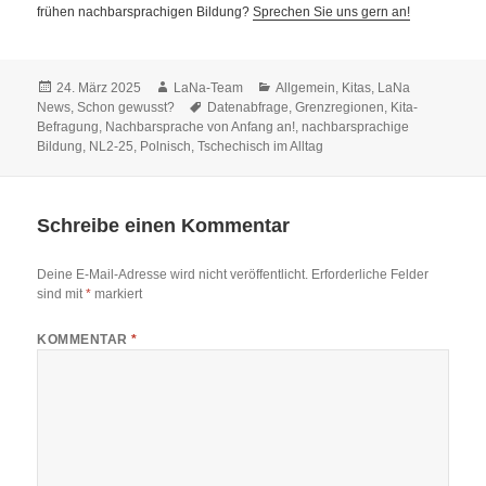
frühen nachbarsprachigen Bildung?
Sprechen Sie uns gern an!
Veröffentlicht
Autor
Kategorien
24. März 2025
LaNa-Team
Allgemein
,
Kitas
,
LaNa
am
Schlagwörter
News
,
Schon gewusst?
Datenabfrage
,
Grenzregionen
,
Kita-
Befragung
,
Nachbarsprache von Anfang an!
,
nachbarsprachige
Bildung
,
NL2-25
,
Polnisch
,
Tschechisch im Alltag
Schreibe einen Kommentar
Deine E-Mail-Adresse wird nicht veröffentlicht.
Erforderliche Felder
sind mit
*
markiert
KOMMENTAR
*