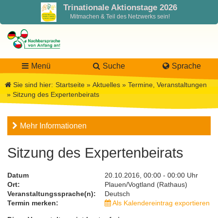
Trinationale Aktionstage 2026
Mitmachen & Teil des Netzwerks sein!
Menü
Suche
Sprache
Sie sind hier:
Startseite
»
Aktuelles
»
Termine, Veranstaltungen
»
Sitzung des Expertenbeirats
LaNa
Mehr Informationen
Über LaNa
Aktuelles
Sitzung des Expertenbeirats
Unser Leitbild
Förderung
Blog LaNa
Datum
20.10.2016, 00:00 - 00:00 Uhr
Ort:
Plauen/Vogtland (Rathaus)
DPJW Zentralstelle
Materialien
Newsletter
Veranstaltungssprache(n):
Deutsch
Termin merken:
Als Kalendereintrag exportieren
Termine, Veranstaltungen
Materialbibliothek
Projekte
Team