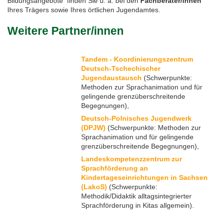
Bildungsangebote finden Sie u. a. bei den
Fachberater/innen
Ihres Trägers sowie Ihres örtlichen Jugendamtes.
Feste, Feiertage, Schulferien
Interreg SN-CZ 2021-2026
Wegweiser NiKiS
Aktionstage
Kontakt
Weitere Partner/innen
Interreg BB-PL 2021-2027
Ausschreibungen
Aktionslandkarte
Elternratgeber
Tandem - Koordinierungszentrum
Serie Biedronka, Maus & Žába
Interreg PLSN 2014-2020
Mitwirkung anmelden
Deutsch-Tschechischer
Jugendaustausch
(Schwerpunkte:
Methoden zur Sprachanimation und für
Informationen für Mitwirkende
Modellprojekte 2019/2020
Nachbarsprachkoffer
gelingende grenzüberschreitende
Begegnungen),
Übersicht Mitwirkende
Wanderausstellung
Deutsch-Polnisches Jugendwerk
(DPJW)
(Schwerpunkte: Methoden zur
Sprachanimation und für gelingende
Öffentlichkeitsarbeit
grenzüberschreitende Begegnungen),
Landeskompetenzzentrum zur
Archiv
Sprachförderung an
Kindertageseinrichtungen in Sachsen
(LakoS)
(Schwerpunkte:
Aktionstage 2025
Methodik/Didaktik alltagsintegrierter
Sprachförderung in Kitas allgemein).
Aktionstage 2024