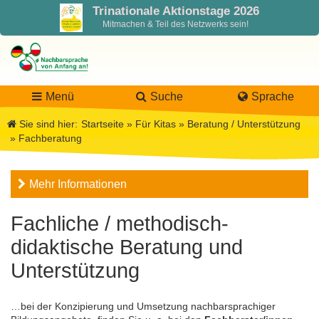
Trinationale Aktionstage 2026
Mitmachen & Teil des Netzwerks sein!
Menü
Suche
Sprache
Sie sind hier:
Startseite
»
Für Kitas
»
Beratung / Unterstützung
»
Fachberatung
LaNa
Mehr Informationen
Über LaNa
Aktuelles
Fachliche / methodisch-
Unser Leitbild
Förderung
Blog LaNa
didaktische Beratung und
Unterstützung
DPJW Zentralstelle
Materialien
Newsletter
…bei der Konzipierung und Umsetzung nachbarsprachiger
Termine, Veranstaltungen
Materialbibliothek
Projekte
Team