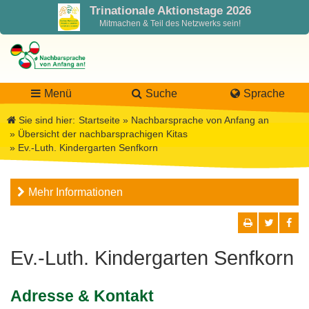
Trinationale Aktionstage 2026
Mitmachen & Teil des Netzwerks sein!
Menü
Suche
Sprache
Sie sind hier:
Startseite
»
Nachbarsprache von Anfang an
»
Übersicht der nachbarsprachigen Kitas
»
Ev.-Luth. Kindergarten Senfkorn
LaNa
Mehr Informationen
Über LaNa
Aktuelles
Unser Leitbild
Förderung
Blog LaNa
Ev.-Luth. Kindergarten Senfkorn
DPJW Zentralstelle
Materialien
Newsletter
Adresse & Kontakt
Termine, Veranstaltungen
Materialbibliothek
Projekte
Team