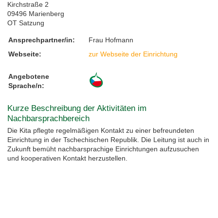
Kirchstraße 2
09496 Marienberg
Feste, Feiertage, Schulferien
Interreg SN-CZ 2021-2026
Wegweiser NiKiS
Aktionstage
Kontakt
OT Satzung
Ansprechpartner/in:
Frau Hofmann
Interreg BB-PL 2021-2027
Ausschreibungen
Aktionslandkarte
Elternratgeber
Webseite:
zur Webseite der Einrichtung
Serie Biedronka, Maus & Žába
Interreg PLSN 2014-2020
Mitwirkung anmelden
Angebotene
Sprache/n:
Informationen für Mitwirkende
Modellprojekte 2019/2020
Nachbarsprachkoffer
Kurze Beschreibung der Aktivitäten im
Übersicht Mitwirkende
Wanderausstellung
Nachbarsprachbereich
Die Kita pflegte regelmäßigen Kontakt zu einer befreundeten
Öffentlichkeitsarbeit
Einrichtung in der Tschechischen Republik. Die Leitung ist auch in
Zukunft bemüht nachbarsprachige Einrichtungen aufzusuchen
und kooperativen Kontakt herzustellen.
Archiv
Aktionstage 2025
Aktionstage 2024