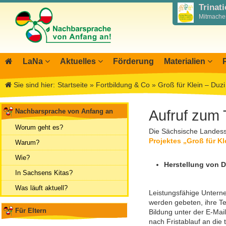
Trinat
Mitmachen
LaNa
Aktuelles
Förderung
Materialien
Über LaNa
Blog LaNa
Materialbibliothek
Aktio
I
Sie sind hier:
Startseite
»
Fortbildung & Co
»
Groß für Klein – Duzi
Unser Leitbild
Newsletter
Wegweiser NiKiS
Mitwi
I
DPJW Zentralstelle
Termine, Veranstaltungen
Elternratgeber
Infor
I
Nachbarsprache von Anfang an
Aufruf zum 
Team
Feste, Feiertage, Schulferien
Serie Biedronka, M
Übers
M
Worum geht es?
Die Sächsische Landess
Kontakt
Ausschreibungen
Nachbarsprachkoffe
Öffent
Projektes „Groß für Kl
Warum?
Aktionstage 2025
Wanderausstellung
Archiv
Wie?
Herstellung von 
Aktionstage 2024
In Sachsens Kitas?
Tag der Nachbarsprachen 2023
Was läuft aktuell?
Leistungsfähige Unterne
werden gebeten, ihre T
Für Eltern
Bildung unter der E-Ma
nach Fristablauf an die