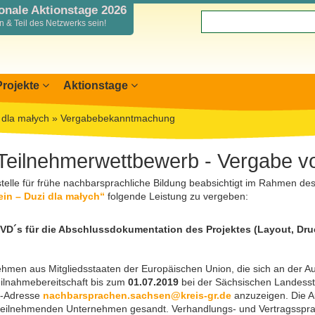
ionale Aktionstage 2026
 & Teil des Netzwerks sein!
Projekte
Aktionstage
nslandkarte
nterreg SN-CZ 2021-2026
 dla małych
»
Vergabebekanntmachung
rkung anmelden
nterreg BB-PL 2021-2027
mationen für Mitwirkende
nterreg PLSN 2014-2020
Teilnehmerwettbewerb - Vergabe v
aus & Žába
icht Mitwirkende
odellprojekte 2019/2020
telle für frühe nachbarsprachliche Bildung beabsichtigt im Rahmen de
r
lichkeitsarbeit
ein – Duzi dla małych“
folgende Leistung zu vergeben:
DVD´s für die Abschlussdokumentation des Projektes (Layout, Dr
hmen aus Mitgliedsstaaten der Europäischen Union, die sich an der Au
eilnahmebereitschaft bis zum
01.07.2019
bei der Sächsischen Landesste
il-Adresse
nachbarsprachen.sachsen@kreis-gr.de
anzuzeigen. Die A
 teilnehmenden Unternehmen gesandt. Verhandlungs- und Vertragssprac