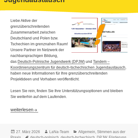
Liebe Aktive der
grenzüberschreitenden
Zusammenarbeit zwischen
Deutschland und Polen bzw.
Tschechien im grenznahen Raum!
Unsere Partner im Netzwerk der
nachbarsprachigen Bildung,
das
Deutsch-Polnische Jugendwerk (DPJW)
und
Tandem –
Koordinierungszentrum für deutsch-tschechischen Jugendaustausch
,
haben neue Informationen für Ihre grenzüberschreitenden
Projektideen und Vorhaben veröffentlicht.
Lesen Sie rein, finden Sie Ihre Unterstützungsoptionen und bleiben
Sie weiterhin auf dem Laufenden.
Aktuelles aus dem grenzüberschreitenden Kinder- und Jugend
weiterlesen
Veröffentlicht
Autor
Kategorien
27. März 2026
LaNa-Team
Allgemein
,
Stimmen aus der
am
Schlagwörter
Praxis
deutsch-polnisch
,
deutsch-tschechisch
,
DPJW
,
Förderung
,