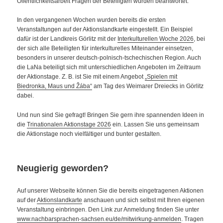
Öffentlichkeitsarbeit Fragen der Beteiligten wurden beantwortet.
In den vergangenen Wochen wurden bereits die ersten
Veranstaltungen auf der Aktionslandkarte eingestellt. Ein Beispiel
dafür ist der Landkreis Görlitz mit der
Interkulturellen Woche 2026
, bei
der sich alle Beteiligten für interkulturelles Miteinander einsetzen,
besonders in unserer deutsch-polnisch-tschechischen Region. Auch
die LaNa beteiligt sich mit unterschiedlichen Angeboten im Zeitraum
der Aktionstage. Z. B. ist Sie mit einem Angebot
„Spielen mit
Biedronka, Maus und Žába“
am Tag des Weimarer Dreiecks in Görlitz
dabei.
Und nun sind Sie gefragt! Bringen Sie gern ihre spannenden Ideen in
die
Trinationalen Aktionstage 2026
ein. Lassen Sie uns gemeinsam
die Aktionstage noch vielfältiger und bunter gestalten.
Neugierig geworden?
Auf unserer Webseite können Sie die bereits eingetragenen Aktionen
auf der
Aktionslandkarte
anschauen und sich selbst mit Ihren eigenen
Veranstaltung einbringen. Den Link zur Anmeldung finden Sie unter
www.nachbarsprachen-sachsen.eu/de/mitwirkung-anmelden
. Tragen