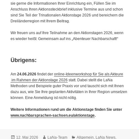
sie gerne die Informationen Ihrer Einrichtung ein, Füllen Sie im
Anschluss Ihren Aktionssteckbrief inklusive Termine aus und schon
sind Sie Teil der Trinationalen Aktionstage 2026 und bereichern die
Dreiländerregion mit Ihrem Beitrag.
Wir freuen uns auf Ihre Teilnahme an den Aktionstagen 2026, wenn
es wieder heißt: Gemeinsam auf ins „Abenteuer Nachbarschaft!“
Übrigens:
Am
24.06.2026
findet der
online-Ideenworkshop für Sie als Akteure
im Rahmen der Aktionstage 2026
statt. Dabei stellt die LaNa
Methoden und Beispiele guter Praxis vor und tauscht sich mit Ihnen
dazu aus, wie Sie Ihre geplanten Aktivitäten in Ihrer Region umsetzen
können. Eine Anmeldung ist nicht nötig.
Weitere Informationen rund um die Aktionstage finden Sie unter
www.nachbarsprachen-sachsen.eu/aktionstage
.
Veröffentlicht
Autor
Kategorien
12. Mai 2026
LaNa-Team
Allgemein
,
LaNa News
,