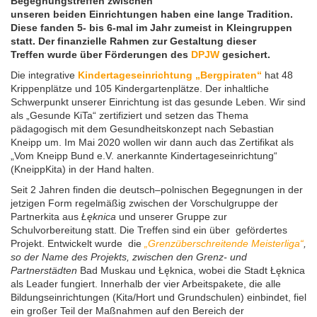
Begegnungstreffen zwischen
unseren beiden Einrichtungen haben eine lange Tradition.
Tag der Nachbarsprachen 2023
Diese fanden 5- bis 6-mal im Jahr zumeist in Kleingruppen
statt. Der finanzielle Rahmen zur Gestaltung dieser
Treffen wurde über Förderungen des
DPJW
gesichert.
Die integrative
Kindertageseinrichtung „Bergpiraten“
hat 48
Krippenplätze und 105 Kindergartenplätze. Der inhaltliche
Schwerpunkt unserer Einrichtung ist das gesunde Leben. Wir sind
als „Gesunde KiTa“ zertifiziert und setzen das Thema
pädagogisch mit dem Gesundheitskonzept nach Sebastian
Kneipp um. Im Mai 2020 wollen wir dann auch das Zertifikat als
„Vom Kneipp Bund e.V. anerkannte Kindertageseinrichtung“
(KneippKita) in der Hand halten.
Seit 2 Jahren finden die deutsch–polnischen Begegnungen in der
jetzigen Form regelmäßig zwischen der Vorschulgruppe der
Partnerkita aus
Łęknica
und unserer Gruppe zur
Schulvorbereitung statt. Die Treffen sind ein über
gefördertes
Projekt. Entwickelt wurde die
„Grenzüberschreitende Meisterliga“
,
so der Name des Projekts, zwischen den Grenz- und
Partnerstädten
Bad Muskau und Łęknica, wobei die Stadt Łęknica
als Leader fungiert. Innerhalb der vier Arbeitspakete, die alle
Bildungseinrichtungen (Kita/Hort und Grundschulen) einbindet, fiel
ein großer Teil der Maßnahmen auf den Bereich der