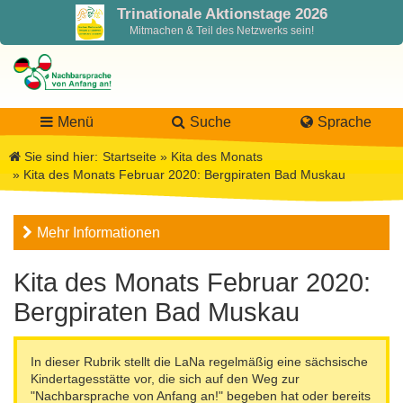
Trinationale Aktionstage 2026
Mitmachen & Teil des Netzwerks sein!
Menü
Suche
Sprache
Sie sind hier:
Startseite
»
Kita des Monats
»
Kita des Monats Februar 2020: Bergpiraten Bad Muskau
LaNa
Mehr Informationen
Über LaNa
Aktuelles
Kita des Monats Februar 2020:
Unser Leitbild
Förderung
Blog LaNa
Bergpiraten Bad Muskau
DPJW Zentralstelle
Materialien
Newsletter
In dieser Rubrik stellt die LaNa regelmäßig eine sächsische
Kindertagesstätte vor, die sich auf den Weg zur
Termine, Veranstaltungen
Materialbibliothek
Projekte
Team
"Nachbarsprache von Anfang an!" begeben hat oder bereits