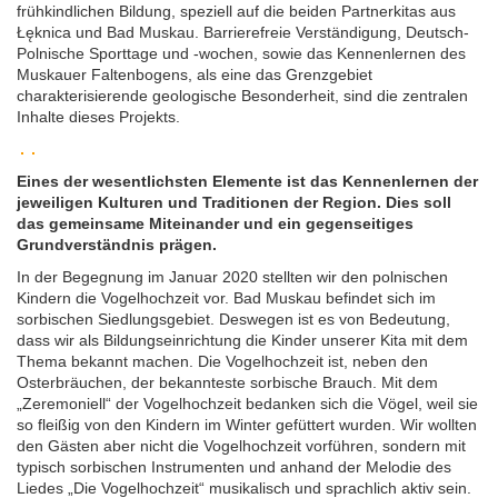
frühkindlichen Bildung, speziell auf die beiden Partnerkitas aus
Łęknica und Bad Muskau. Barrierefreie Verständigung, Deutsch-
Polnische Sporttage und -wochen, sowie das Kennenlernen des
Muskauer Faltenbogens, als eine das Grenzgebiet
charakterisierende geologische Besonderheit, sind die zentralen
Inhalte dieses Projekts.
Eines der wesentlichsten Elemente ist das Kennenlernen der
jeweiligen Kulturen und Traditionen der Region. Dies soll
das gemeinsame Miteinander und ein gegenseitiges
Grundverständnis prägen.
In der Begegnung im Januar 2020 stellten wir den polnischen
Kindern die Vogelhochzeit vor. Bad Muskau befindet sich im
sorbischen Siedlungsgebiet. Deswegen ist es von Bedeutung,
dass wir als Bildungseinrichtung die Kinder unserer Kita mit dem
Thema bekannt machen. Die Vogelhochzeit ist, neben den
Osterbräuchen, der bekannteste sorbische Brauch. Mit dem
„Zeremoniell“ der Vogelhochzeit bedanken sich die Vögel, weil sie
so fleißig von den Kindern im Winter gefüttert wurden. Wir wollten
den Gästen aber nicht die Vogelhochzeit vorführen, sondern mit
typisch sorbischen Instrumenten und anhand der Melodie des
Liedes „Die Vogelhochzeit“ musikalisch und sprachlich aktiv sein.