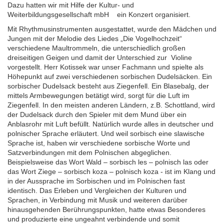
Dazu hatten wir mit Hilfe der Kultur- und
Weiterbildungsgesellschaft mbH
ein Konzert organisiert.
Mit Rhythmusinstrumenten ausgestattet, wurde den Mädchen und
Jungen mit der Melodie des Liedes „Die Vogelhochzeit“
verschiedene Maultrommeln, die unterschiedlich großen
dreiseitigen Geigen und damit der Unterschied zur Violine
vorgestellt. Herr Kotissek war unser Fachmann und spielte als
Höhepunkt auf zwei verschiedenen sorbischen Dudelsäcken. Ein
sorbischer Dudelsack besteht aus Ziegenfell. Ein Blasebalg, der
mittels Armbewegungen betätigt wird, sorgt für die Luft im
Ziegenfell. In den meisten anderen Ländern, z.B. Schottland, wird
der Dudelsack durch den Spieler mit dem Mund über ein
Anblasrohr mit Luft befüllt. Natürlich wurde alles in deutscher und
polnischer Sprache erläutert. Und weil sorbisch eine slawische
Sprache ist, haben wir verschiedene sorbische Worte und
Satzverbindungen mit dem Polnischen abgeglichen.
Beispielsweise das Wort Wald – sorbisch les – polnisch las oder
das Wort Ziege – sorbisch koza – polnisch koza - ist im Klang und
in der Aussprache im Sorbischen und im Polnischen fast
identisch. Das Erleben und Vergleichen der Kulturen und
Sprachen, in Verbindung mit Musik und weiteren darüber
hinausgehenden Berührungspunkten, hatte etwas Besonderes
und produzierte eine ungeahnt verbindende und somit