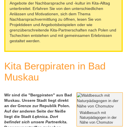
Angebote der Nachbarsprache und -kultur im Kita-Alltag
unterbreitet. Erfahren Sie von den unterschiedlichen
Feste, Feiertage, Schulferien
Interreg SN-CZ 2021-2026
Wegweiser NiKiS
Aktionstage
Kontakt
Anlässen und Motivationen, sich dem Thema
Nachbarsprachvermittlung zu öffnen, lesen Sie von
Interreg BB-PL 2021-2027
Ausschreibungen
Aktionslandkarte
Elternratgeber
Projektideen und Angebotsbeispielen oder wie
grenzüberschreitende Kita-Partnerschaften nach Polen und
Tschechien entstehen und mit gemeinsamen Erlebnissen
Serie Biedronka, Maus & Žába
Interreg PLSN 2014-2020
Mitwirkung anmelden
gestaltet werden.
Informationen für Mitwirkende
Modellprojekte 2019/2020
Nachbarsprachkoffer
Kita Bergpiraten in Bad
Übersicht Mitwirkende
Wanderausstellung
Muskau
Öffentlichkeitsarbeit
Archiv
Wir sind die "Bergpiraten" aus Bad
Muskau. Unsere Stadt liegt direkt
an der Grenze zur Republik Polen.
Aktionstage 2025
Auf der anderen Seite der Neiße
Waldbesuch mit
liegt die Stadt
Łęknica. Dort
Naturpädagogen in der
befindet sich unsere Partnerkita.
Nähe von Chomutov
Aktionstage 2024