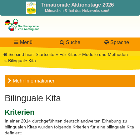
Trinationale Aktionstage 2026
Mitmachen & Teil des Netzwerks sein!
Menü
Suche
Sprache
Sie sind hier:
Startseite
»
Für Kitas
»
Modelle und Methoden
»
Bilinguale Kita
LaNa
Mehr Informationen
Über LaNa
Aktuelles
Bilinguale Kita
Unser Leitbild
Förderung
Blog LaNa
Kriterien
DPJW Zentralstelle
Materialien
Newsletter
In einer 2014 durchgeführten deutschlandweiten Erhebung zu
bilingualen Kitas wurden folgende Kriterien für eine bilinguale Kita
definiert:
Termine, Veranstaltungen
Materialbibliothek
Projekte
Team