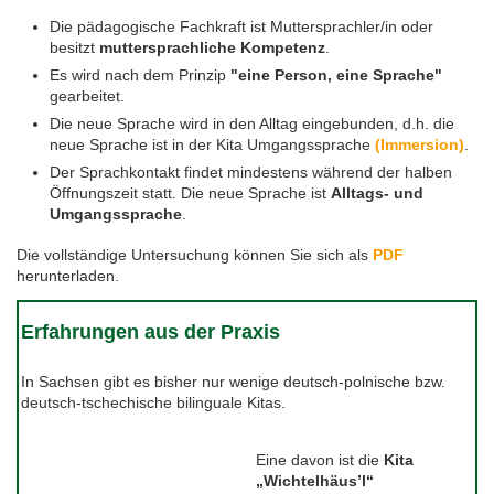
Die pädagogische Fachkraft ist Muttersprachler/in oder
Feste, Feiertage, Schulferien
Interreg SN-CZ 2021-2026
Wegweiser NiKiS
Aktionstage
Kontakt
besitzt
muttersprachliche Kompetenz
.
Es wird nach dem Prinzip
"eine Person, eine Sprache"
Interreg BB-PL 2021-2027
Ausschreibungen
Aktionslandkarte
Elternratgeber
gearbeitet.
Die neue Sprache wird in den Alltag eingebunden, d.h. die
neue Sprache ist in der Kita Umgangssprache
(Immersion)
.
Serie Biedronka, Maus & Žába
Interreg PLSN 2014-2020
Mitwirkung anmelden
Der Sprachkontakt findet mindestens während der halben
Öffnungszeit statt. Die neue Sprache ist
Alltags- und
Informationen für Mitwirkende
Modellprojekte 2019/2020
Nachbarsprachkoffer
Umgangssprache
.
Die vollständige Untersuchung können Sie sich als
PDF
Übersicht Mitwirkende
Wanderausstellung
herunterladen.
Öffentlichkeitsarbeit
Erfahrungen aus der Praxis
Archiv
In Sachsen gibt es bisher nur wenige deutsch-polnische bzw.
deutsch-tschechische bilinguale Kitas.
Aktionstage 2025
Eine davon ist die
Kita
Aktionstage 2024
„Wichtelhäus’l“