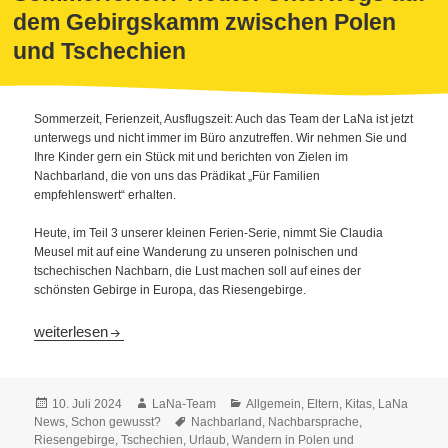
dem Gebirgskamm zwischen Polen
und Tschechien
Sommerzeit, Ferienzeit, Ausflugszeit: Auch das Team der LaNa ist jetzt
unterwegs und nicht immer im Büro anzutreffen. Wir nehmen Sie und
Ihre Kinder gern ein Stück mit und berichten von Zielen im
Nachbarland, die von uns das Prädikat „Für Familien
empfehlenswert“ erhalten.
Heute, im Teil 3 unserer kleinen Ferien-Serie, nimmt Sie Claudia
Meusel mit auf eine Wanderung zu unseren polnischen und
tschechischen Nachbarn, die Lust machen soll auf eines der
schönsten Gebirge in Europa, das Riesengebirge.
Was macht die LaNa in den Sommerferien? Heute: Unterwegs
weiterlesen
Veröffentlicht
Autor
Kategorien
10. Juli 2024
LaNa-Team
Allgemein
,
Eltern
,
Kitas
,
LaNa
am
Schlagwörter
News
,
Schon gewusst?
Nachbarland
,
Nachbarsprache
,
Riesengebirge
,
Tschechien
,
Urlaub
,
Wandern in Polen und