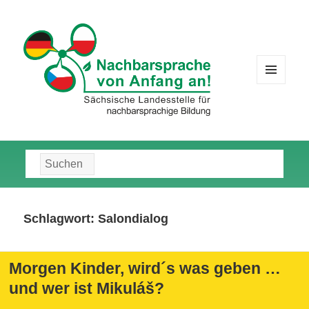
MENÜ
UND
WIDGETS
Suche
nach:
Schlagwort:
Salondialog
Morgen Kinder, wird´s was geben …
und wer ist Mikuláš?