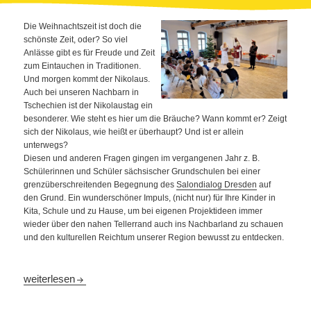
Die Weihnachtszeit ist doch die
schönste Zeit, oder? So viel
Anlässe gibt es für Freude und Zeit
zum Eintauchen in Traditionen.
Und morgen kommt der Nikolaus.
Auch bei unseren Nachbarn in
Tschechien ist der Nikolaustag ein
besonderer. Wie steht es hier um die Bräuche? Wann kommt er? Zeigt
sich der Nikolaus, wie heißt er überhaupt? Und ist er allein
unterwegs?
Diesen und anderen Fragen gingen im vergangenen Jahr z. B.
Schülerinnen und Schüler sächsischer Grundschulen bei einer
grenzüberschreitenden Begegnung des
Salondialog Dresden
auf
den Grund. Ein wunderschöner Impuls, (nicht nur) für Ihre Kinder in
Kita, Schule und zu Hause, um bei eigenen Projektideen immer
wieder über den nahen Tellerrand auch ins Nachbarland zu schauen
und den kulturellen Reichtum unserer Region bewusst zu entdecken.
Morgen Kinder, wird´s was geben … und wer ist Mikuláš?
weiterlesen