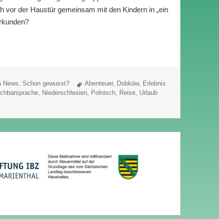
ah vor der Haustür gemeinsam mit den Kindern in „ein
erkunden?
ute: Vulkane voraus!
Schlagwörter
a News
,
Schon gewusst?
Abenteuer
,
Dobków
,
Erlebnis
chbarsprache
,
Niederschlesien
,
Polnisch
,
Reise
,
Urlaub