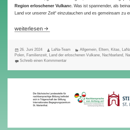
Region erloschener Vulkan
e. Was ist spannender, als bein
Land vor unserer Zeit“ einzutauchen und es gemeinsam zu 
Was macht die LaNa in den Sommerferien? He
weiterlesen
Veröffentlicht
Autor
Kategorien
26. Juni 2024
LaNa-Team
Allgemein
,
Eltern
,
Kitas
,
LaN
am
Polen
,
Familienzeit
,
Land der erloschenen Vulkane
,
Nachbarland
,
Na
Schreib einen Kommmentar