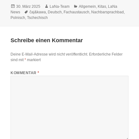
Veröffentlicht
Autor
Kategorien
30. März 2025
LaNa-Team
Allgemein
,
Kitas
,
LaNa
am
Schlagwörter
News
čaj&kawa
,
Deutsch
,
Fachaustausch
,
Nachbarsprachbad
,
Polnisch
,
Tschechisch
Schreibe einen Kommentar
Deine E-Mail-Adresse wird nicht veröffentlicht.
Erforderliche Felder
sind mit
*
markiert
KOMMENTAR
*