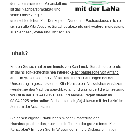
der ca. einstündigen Veranstaltung
ist das Nachbarsprachbad und
seine Umsetzung in
unterschiedlichen Kita-Konzepten. Der online-Fachaustausch richtet
sich an alle Kita-Akteure, Sprachbegleitende und weitere Interessierte
aus Sachsen, Polen und Tschechien.
Inhalt?
Freuen Sie sich auf einen Impuls von Kati Linek, Sprachbelgeitende
im sächsisch-tschechischen Interreg-
„Nachbarsprache von Anfang
an! – Jazyk sousedů od začátku!
und ihren Erfahrungen bei der
Umsetzung in geschlossenen Kita-Konzepten. Mit welchen Ansätzen
wendet sie das Nachbarsprachbad an und was fördert die Umsetzung
vor Ort in der Kita-Praxis? Diese und andere Fragen stehen im
08.04.2025 beim online-Fachaustausch „čaj & kawa mit der LaNa“ im
Zentrum der Veranstaltung.
Sie haben eigene Erfahrungen mit der Umsetzung des
Nachbarsprachbades, auch in teiloffenen oder ganz offenen Kita-
Konzepten? Bringen Sie Ihr Wissen gern in die Diskussion mit ein.