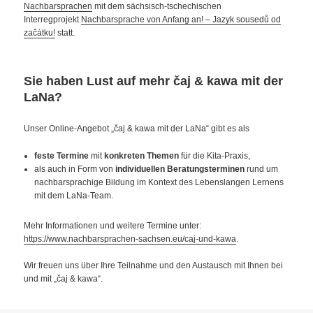
Nachbarsprachen
mit dem sächsisch-tschechischen
Interregprojekt
Nachbarsprache von Anfang an! – Jazyk sousedů od
začátku!
statt.
Sie haben Lust auf mehr
čaj & kawa mit der
LaNa?
Unser Online-Angebot „čaj & kawa mit der LaNa“ gibt es als
feste Termine
mit
konkreten Themen
für die Kita-Praxis,
als auch in Form von
individuellen Beratungsterminen
rund um
nachbarsprachige Bildung im Kontext des Lebenslangen Lernens
mit dem LaNa-Team.
Mehr Informationen und weitere Termine unter:
https://www.nachbarsprachen-sachsen.eu/caj-und-kawa
.
Wir freuen uns über Ihre Teilnahme und den Austausch mit Ihnen bei
und mit „čaj & kawa“.