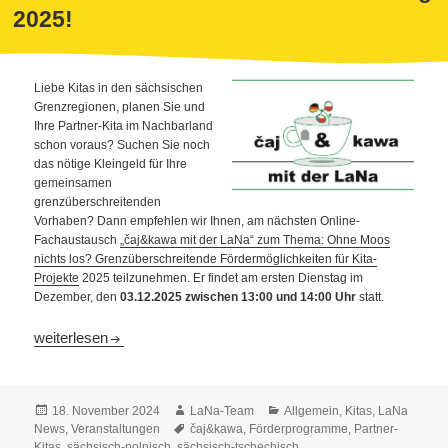
2025!
Liebe Kitas in den sächsischen
Grenzregionen, planen Sie und
Ihre Partner-Kita im Nachbarland
schon voraus? Suchen Sie noch
das nötige Kleingeld für Ihre
gemeinsamen
grenzüberschreitenden
Vorhaben? Dann empfehlen wir Ihnen, am nächsten Online-
Fachaustausch
„čaj&kawa mit der LaNa“ zum Thema: Ohne Moos
nichts los? Grenzüberschreitende Fördermöglichkeiten für Kita-
Projekte
2025 teilzunehmen. Er findet am ersten Dienstag im
Dezember, den
03.12.2025 zwischen 13:00 und 14:00 Uhr
statt.
Ohne Moos nix los? Grenzüberschreitende Kita-Förderung 202
weiterlesen
Veröffentlicht
Autor
Kategorien
18. November 2024
LaNa-Team
Allgemein
,
Kitas
,
LaNa
am
Schlagwörter
News
,
Veranstaltungen
čaj&kawa
,
Förderprogramme
,
Partner-
Kitas
,
sächsisch-polnisch
,
sächsisch-tschechisch