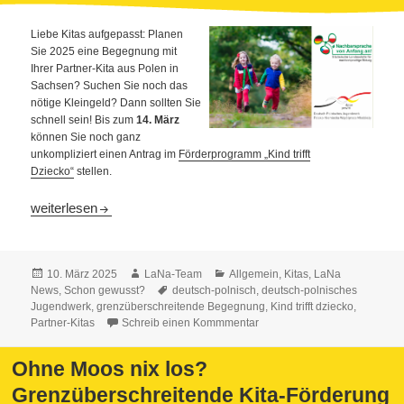
Liebe Kitas aufgepasst: Planen
Sie 2025 eine Begegnung mit
Ihrer Partner-Kita aus Polen in
Sachsen? Suchen Sie noch das
nötige Kleingeld? Dann sollten Sie
schnell sein! Bis zum
14. März
können Sie noch ganz
unkompliziert einen Antrag im
Förderprogramm „Kind trifft
Dziecko“
stellen.
Noch Platz für ein deutsch-polnisches Kita-Projekt 2025
weiterlesen
Veröffentlicht
Autor
Kategorien
10. März 2025
LaNa-Team
Allgemein
,
Kitas
,
LaNa
am
Schlagwörter
News
,
Schon gewusst?
deutsch-polnisch
,
deutsch-polnisches
Jugendwerk
,
grenzüberschreitende Begegnung
,
Kind trifft dziecko
,
Partner-Kitas
Schreib einen Kommmentar
Ohne Moos nix los?
Grenzüberschreitende Kita-Förderung