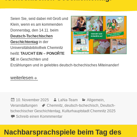
Seien Sie, seid dabei mit Groß und
Klein, wenn es am kommenden
Donnerstag, den 14.11. beim
Deutsch-Tschechischen
Geschichtentag
in der
Universitätsbibliothek Chemnitz
heißt:
TAUCHT EIN – PONOŘTE
SE
in Geschichten und
Erzählungen und in gelebtes deutsch-tschechisches Miteinander!
Auf nach Chemnitz zum Deutsch-Tschechischen Geschichtent
weiterlesen
Veröffentlicht
Autor
Kategorien
10. November 2025
LaNa-Team
Allgemein
,
am
Schlagwörter
Veranstaltungen
Chemnitz
,
deutsch-tschechisch
,
Deutsch-
tschechischer Geschichtentag
,
Kulturhauptstadt Chemnitz 2025
Schreib einen Kommmentar
Nachbarsprachspiele beim Tag des