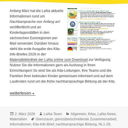
Anfang März hat die LaNa aktuelle
Informationen rund um
Nachbarsprache von Anfang an!
veröffentlicht und an
Kindertagesstätten in den
sächsischen Euroregionen per
Mail versendet. Darüber hinaus
steht die erste Ausgabe des Kita-
Info-Briefes 2026 in der
Materialbibliothek der LaNa online zum Download
zur Verfügung.
Nutzen Sie die Informationen gern als Aushang in Ihren
Einrichtungen! So sind Sie als Kita-Leitungen, Ihre Teams und die
Familien Ihrer betreuten Kinder gemeinsam informiert und auf dem
Laufenden rund um die frühe nachbarsprachige Bildung ab der Kita.
Kitas hergehört: Kita-Info-Brief 1/2026 ist versendet
weiterlesen
Veröffentlicht
Autor
Kategorien
2. März 2026
LaNa-Team
Allgemein
,
Kitas
,
LaNa News
,
am
Schlagwörter
Materialien
Grenzraum
,
grenzüberschreitende Zusammenarbeit
,
Informationen
,
Kita-Info-Brief
,
nachbarsprachige Bildung
,
NL1-26
,