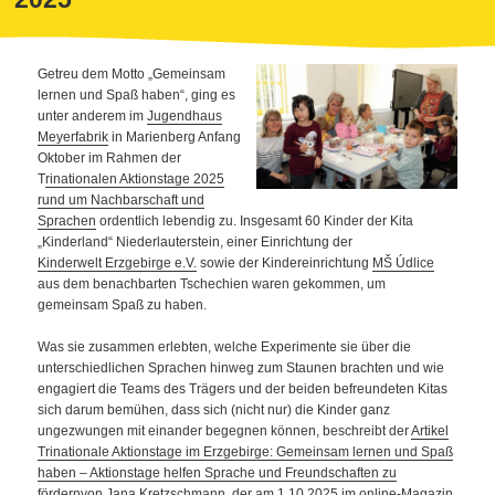
Getreu dem Motto „Gemeinsam
lernen und Spaß haben“, ging es
unter anderem im
Jugendhaus
Meyerfabrik
in Marienberg Anfang
Oktober im Rahmen der
T
rinationalen Aktionstage 2025
rund um Nachbarschaft und
Sprachen
ordentlich lebendig zu. Insgesamt 60 Kinder der Kita
„Kinderland“ Niederlauterstein, einer Einrichtung der
Kinderwelt Erzgebirge e.V.
sowie der Kindereinrichtung
MŠ Údlice
aus dem benachbarten Tschechien waren gekommen, um
gemeinsam Spaß zu haben.
Was sie zusammen erlebten, welche Experimente sie über die
unterschiedlichen Sprachen hinweg zum Staunen brachten und wie
engagiert die Teams des Trägers und der beiden befreundeten Kitas
sich darum bemühen, dass sich (nicht nur) die Kinder ganz
ungezwungen mit einander begegnen können, beschreibt der
Artikel
Trinationale Aktionstage im Erzgebirge: Gemeinsam lernen und Spaß
haben – Aktionstage helfen Sprache und Freundschaften zu
fördern
von Jana Kretzschmann, der am 1.10.2025 im online-Magazin