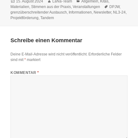
Veröffentlicht
Autor
Kategorien
15. August 2024
LaNa-Team
Allgemein
,
Kitas
,
am
Schlagwörter
Materialien
,
Stimmen aus der Praxis
,
Veranstaltungen
DPJW
,
grenzüberschreitender Austausch
,
Informationen
,
Newsletter
,
NL3-24
,
Projektförderung
,
Tandem
Schreibe einen Kommentar
Deine E-Mail-Adresse wird nicht veröffentlicht.
Erforderliche Felder
sind mit
*
markiert
KOMMENTAR
*